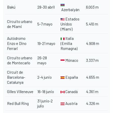
Bakú
28-30 abril
6.003 m
Azerbaiyán
Estados
Circuito urbano
5-7 mayo
Unidos
5.410 m
de Miami
(Miami)
Autódromo
Italia
Enzo e Dino
19-21 mayo
(Emilia
4.908 m
Ferrari
Romagna)
Circuito urbano
26-28
Mónaco
3.337 m
de Montecarlo
mayo
Circuit de
Barcelona-
2-4 junio
España
4.655 m
Catalunya
Gilles Villeneuve
16-18 junio
Canadá
4.361 m
31 junio-2
Red Bull Ring
Austria
4.326 m
julio