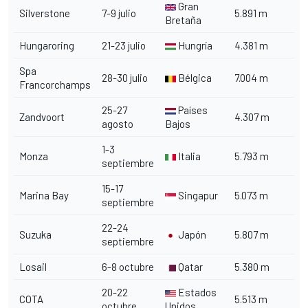
Gran
Silverstone
7-9 julio
5.891 m
Bretaña
Hungaroring
21-23 julio
Hungría
4.381 m
Spa
28-30 julio
Bélgica
7.004 m
Francorchamps
25-27
Países
Zandvoort
4.307 m
agosto
Bajos
1-3
Monza
Italia
5.793 m
septiembre
15-17
Marina Bay
Singapur
5.073 m
septiembre
22-24
Suzuka
Japón
5.807 m
septiembre
Losail
6-8 octubre
Qatar
5.380 m
20-22
Estados
COTA
5.513 m
octubre
Unidos