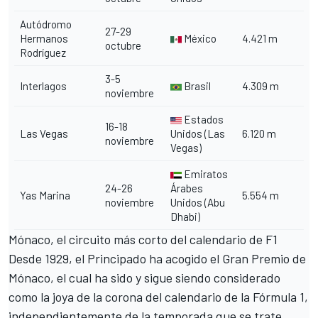
Autódromo
27-29
Hermanos
México
4.421 m
octubre
Rodríguez
3-5
Interlagos
Brasil
4.309 m
noviembre
Estados
16-18
Las Vegas
Unidos (Las
6.120 m
noviembre
Vegas)
Emiratos
24-26
Árabes
Yas Marina
5.554 m
noviembre
Unidos (Abu
Dhabi)
Mónaco, el circuito más corto del calendario de F1
Desde 1929, el Principado ha acogido el
Gran Premio de
Mónaco
, el cual ha sido y sigue siendo considerado
como la joya de la corona del calendario de la Fórmula 1,
independientemente de la temporada que se trate.