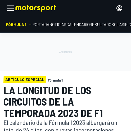
FÓRMULA 1
PORTADA
NOTICIAS
CALENDARIO
RESULTADOS
CLASIFI
ARTÍCULO ESPECIAL
Fórmula 1
LA LONGITUD DE LOS
CIRCUITOS DE LA
TEMPORADA 2023 DE F1
El calendario de la Fórmula 1 2023 albergará un
total de 24 citas, con nuevas incorporaciones,