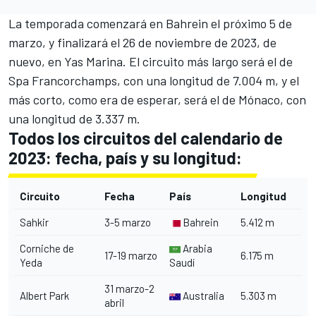
La temporada comenzará en
Bahrein
el próximo 5 de
marzo, y finalizará el 26 de noviembre de 2023, de
nuevo, en
Yas Marina
. El circuito más largo será el de
Spa Francorchamps
, con una longitud de 7.004 m, y el
más corto, como era de esperar, será el de Mónaco, con
una longitud de 3.337 m.
Todos los circuitos del calendario de
2023: fecha, país y su longitud:
Circuito
Fecha
País
Longitud
Sahkir
3-5 marzo
Bahrein
5.412 m
Corniche de
Arabia
17-19 marzo
6.175 m
Yeda
Saudí
31 marzo-2
Albert Park
Australia
5.303 m
abril