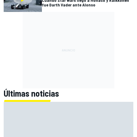
Cuando Star Wars llegó a Mónaco y Raikkonen
fue Darth Vader ante Alonso
Últimas noticias