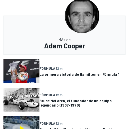
Más de
Adam Cooper
FÓRMULA 1
2 m
La primera victoria de Hamilton en Fórmula 1
FÓRMULA 1
2 m
Bruce McLaren, el fundador de un equipo
legendario (1937-1970)
FÓRMULA 1
2 m