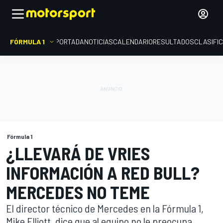
FÓRMULA 1
PORTADA
NOTICIAS
CALENDARIO
RESULTADOS
CLASIFI
Fórmula 1
¿LLEVARÁ DE VRIES
INFORMACIÓN A RED BULL?
MERCEDES NO TEME
El director técnico de Mercedes en la Fórmula 1,
Mike Elliott, dice que al equipo no le preocupa