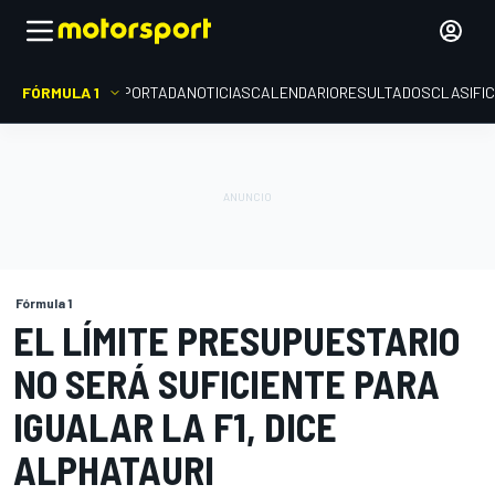
FÓRMULA 1
PORTADA
NOTICIAS
CALENDARIO
RESULTADOS
CLASIFI
Fórmula 1
EL LÍMITE PRESUPUESTARIO
NO SERÁ SUFICIENTE PARA
IGUALAR LA F1, DICE
ALPHATAURI