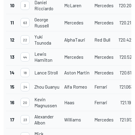
Daniel
10
McLaren
Mercedes
1'20.203
3
Ricciardo
George
11
Mercedes
Mercedes
1'20.212
63
Russell
Yuki
12
AlphaTauri
Red Bull
1'20.424
22
Tsunoda
Lewis
13
Mercedes
Mercedes
1'20.521
44
Hamilton
14
Lance Stroll
Aston Martin
Mercedes
1'20.611
18
15
Zhou Guanyu
Alfa Romeo
Ferrari
1'21.063
24
Kevin
16
Haas
Ferrari
1'21.191
20
Magnussen
Alexander
17
Williams
Mercedes
1'21.912
23
Albon
Mick