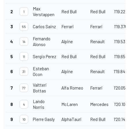
Max
2
Red Bull
Red Bull
1'19.223
1
Verstappen
3
Carlos Sainz
Ferrari
Ferrari
1'19.376
55
Fernando
4
Alpine
Renault
1'19.537
14
Alonso
5
Sergio Perez
Red Bull
Red Bull
1'19.658
11
Esteban
6
Alpine
Renault
1'19.842
31
Ocon
Valtteri
7
Alfa Romeo
Ferrari
1'20.055
77
Bottas
Lando
8
McLaren
Mercedes
1'20.100
4
Norris
9
Pierre Gasly
AlphaTauri
Red Bull
1'20.142
10