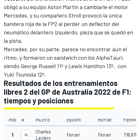
obligó a su equipo
Aston Martin
a cambiarle el motor
Mercedes
, y su compañero Stroll provocó la única
bandera roja de la FP2 al perder un deflector del
neumático delantero izquierdo, pieza que se quedó en
la pista.
Mercedes, por su parte, parece no encontrar aún el
ritmo, y formaron un sandwich con los AlphaTauri,
siendo
George Russell
11º y
Lewis Hamilton
13º, con
Yuki Tsunoda
12º.
Resultados de los entrenamientos
libres 2 del GP de Australia 2022 de F1:
tiempos y posiciones
POS
#
PILOTO
EQUIPO
MOTOR
TIEMPO
Charles
1
Ferrari
Ferrari
1'18.978
16
Leclerc