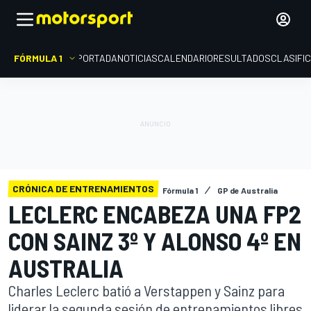
FÓRMULA 1
PORTADA
NOTICIAS
CALENDARIO
RESULTADOS
CLASIFI
CRÓNICA DE ENTRENAMIENTOS
Fórmula 1
GP de Australia
LECLERC ENCABEZA UNA FP2
CON SAINZ 3º Y ALONSO 4º EN
AUSTRALIA
Charles Leclerc batió a Verstappen y Sainz para
liderar la segunda sesión de entrenamientos libres