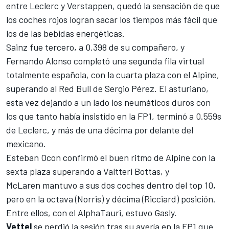
entre Leclerc y Verstappen, quedó la sensación de que
los coches rojos logran sacar los tiempos más fácil que
los de las bebidas energéticas.
Sainz fue tercero, a 0.398 de su compañero, y
Fernando Alonso
completó una segunda fila virtual
totalmente española, con la cuarta plaza con el
Alpine
,
superando al Red Bull de
Sergio Pérez
. El asturiano,
esta vez dejando a un lado los neumáticos duros con
los que tanto había insistido en la FP1, terminó a 0.559s
de Leclerc, y más de una décima por delante del
mexicano.
Esteban Ocon
confirmó el buen ritmo de Alpine con la
sexta plaza superando a
Valtteri Bottas
, y
McLaren
mantuvo a sus dos coches dentro del top 10,
pero en la octava (Norris) y décima (Ricciard) posición.
Entre ellos, con el
AlphaTauri
, estuvo Gasly.
Vettel
se perdió la sesión tras su avería en la FP1 que