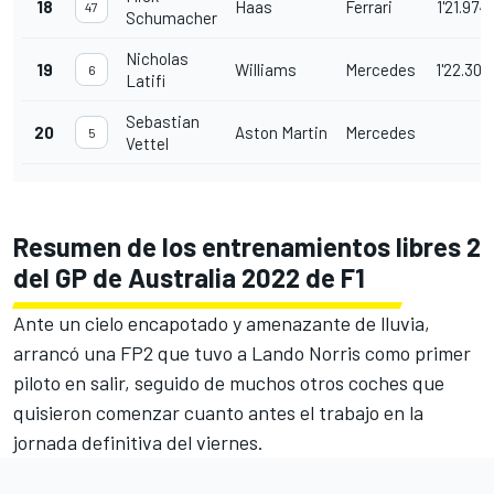
18
Haas
Ferrari
1'21.974
47
Schumacher
Nicholas
19
Williams
Mercedes
1'22.307
6
Latifi
Sebastian
20
Aston Martin
Mercedes
5
Vettel
Resumen de los entrenamientos libres 2
del GP de Australia 2022 de F1
Ante un cielo encapotado y amenazante de lluvia,
arrancó una FP2 que tuvo a
Lando Norris
como primer
piloto en salir, seguido de muchos otros coches que
quisieron comenzar cuanto antes el trabajo en la
jornada definitiva del viernes.