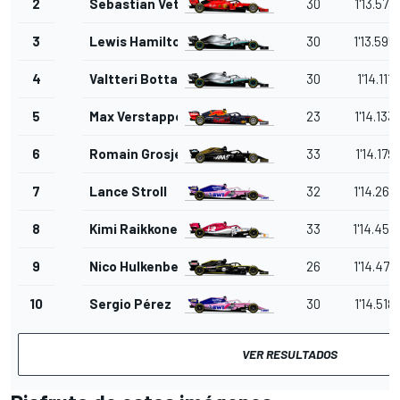
2
Sebastian Vettel
30
1'13.573
3
Lewis Hamilton
30
1'13.595
4
Valtteri Bottas
30
1'14.111
5
Max Verstappen
23
1'14.133
6
Romain Grosjean
33
1'14.179
7
Lance Stroll
32
1'14.268
8
Kimi Raikkonen
33
1'14.458
9
Nico Hulkenberg
26
1'14.472
10
Sergio Pérez
30
1'14.518
VER RESULTADOS