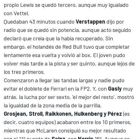
propio Lewis se quedó tercero, aunque muy igualado
con Vettel.
Quedaban 43 minutos cuando
Verstappen
dijo por
radio que se quedó sin potencia, aunque acto seguido
declaró que creía que la había recuperado. Sin
embargo, el holandés de
Red Bull
tuvo que completar
lentamente esa vuelta y volvió al box. El joven pudo
volver más tarde a la pista y ser quinto, aunque lejos de
los tres primeros.
Comenzaron a llegar las tandas largas y nadie pudo
evitar el doblete de
Ferrari
en la FP2. Y, con
Gasly
muy
atrás, la lucha por ser sexto, 'el mejor del resto', mostró
la igualdad de la zona media de la parrilla.
Grosjean, Stroll, Raikkonen, Hulkenberg y Pérez
(es
decir, cuatro equipos) acabaron entre los 10 primeros,
mientras que
McLaren
consiguió su mejor resultado
con el 11º puesto de
Sainz
, con
Norris
16º. Aunque se