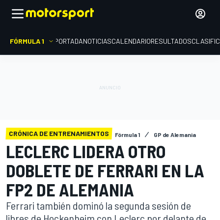
FÓRMULA 1
PORTADA
NOTICIAS
CALENDARIO
RESULTADOS
CLASIFI
CRÓNICA DE ENTRENAMIENTOS
Fórmula 1
GP de Alemania
LECLERC LIDERA OTRO
DOBLETE DE FERRARI EN LA
FP2 DE ALEMANIA
Ferrari también dominó la segunda sesión de
libres de Hockenheim con Leclerc por delante de