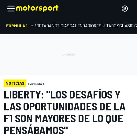
FÓRMULA 1
PORTADA
NOTICIAS
CALENDARIO
RESULTADOS
CLASIFI
NOTICIAS
Fórmula 1
LIBERTY: "LOS DESAFÍOS Y
LAS OPORTUNIDADES DE LA
F1 SON MAYORES DE LO QUE
PENSÁBAMOS"