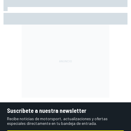
Por qué los progresos "no satisfacen" a Red Bull hasta
darle a Verstappen un coche ganador
Suscríbete a nuestra newsletter
Recibe noticias de motorsport, actualizaciones y ofertas
especiales directamente en tu bandeja de entrada.