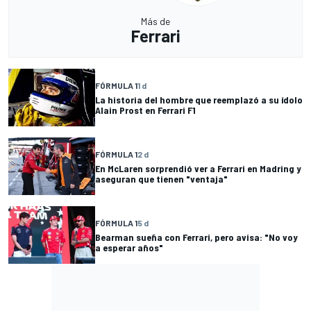
Más de
Ferrari
FÓRMULA 1
1 d
La historia del hombre que reemplazó a su ídolo
Alain Prost en Ferrari F1
FÓRMULA 1
2 d
En McLaren sorprendió ver a Ferrari en Madring y
aseguran que tienen "ventaja"
FÓRMULA 1
5 d
Bearman sueña con Ferrari, pero avisa: "No voy
a esperar años"