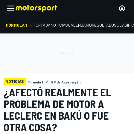
FÓRMULA 1
PORTADA
NOTICIAS
CALENDARIO
RESULTADOS
CLASIFI
NOTICIAS
Fórmula 1
GP de Azerbaiyán
¿AFECTÓ REALMENTE EL
PROBLEMA DE MOTOR A
LECLERC EN BAKÚ O FUE
OTRA COSA?