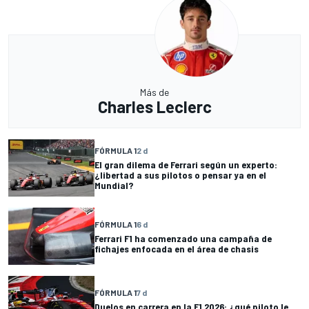
Más de
Charles Leclerc
FÓRMULA 1
2 d
El gran dilema de Ferrari según un experto:
¿libertad a sus pilotos o pensar ya en el
Mundial?
FÓRMULA 1
6 d
Ferrari F1 ha comenzado una campaña de
fichajes enfocada en el área de chasis
FÓRMULA 1
7 d
Duelos en carrera en la F1 2026: ¿qué piloto le