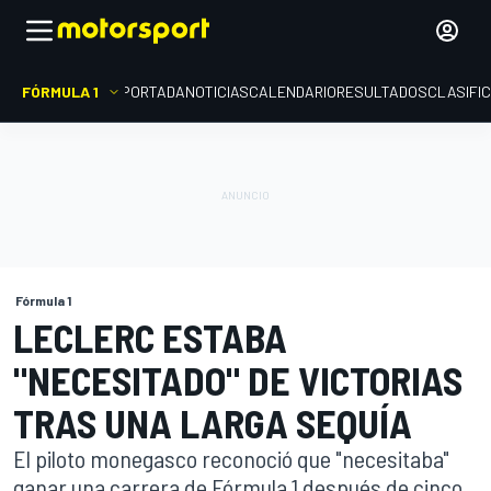
FÓRMULA 1
PORTADA
NOTICIAS
CALENDARIO
RESULTADOS
CLASIFI
Fórmula 1
LECLERC ESTABA
"NECESITADO" DE VICTORIAS
TRAS UNA LARGA SEQUÍA
El piloto monegasco reconoció que "necesitaba"
ganar una carrera de Fórmula 1 después de cinco