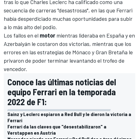
tras lo que
Charles Leclerc
ha calificado como una
secuencia de carreras "desastrosas", en las que
Ferrari
había desperdiciado muchas oportunidades para subir
a lo más alto del podio.
Los fallos en el
motor
mientras lideraba en
España
y en
Azerbaiyán
le costaron dos victorias, mientras que los
errores en las estrategias de
Mónaco
y
Gran Bretaña
le
privaron de poder terminar levantando el trofeo de
vencedor.
Conoce las últimas noticias del
equipo Ferrari en la temporada
2022 de F1:
Sainz y Leclerc espiaron a Red Bull y le dieron la victoria a
Ferrari
Ferrari da las claves que "desestabilizaron" a
Verstappen en Austria
Mercedes pierde con Ferrari y Red Bull dos o tres décimas