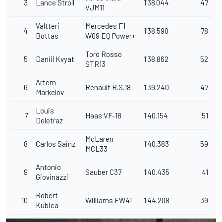
3
Lance Stroll
1'38.044
47
VJM11
Valtteri
Mercedes F1
4
1'38.590
78
Bottas
W09 EQ Power+
Toro Rosso
5
Daniil Kvyat
1'38.862
52
STR13
Artem
6
Renault R.S.18
1'39.240
47
Markelov
Louis
7
Haas VF-18
1'40.154
51
Deletraz
McLaren
8
Carlos Sainz
1'40.383
59
MCL33
Antonio
9
Sauber C37
1'40.435
41
Giovinazzi
Robert
10
Williams FW41
1'44.208
39
Kubica