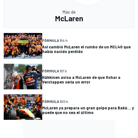
Más de
McLaren
FÓRMULA 1
14 h
Así cambió McLaren el rumbo de un MCL40 que
había nacido perdido
FÓRMULA 1
17 h
Häkkinen avisa a McLaren de que fichar a
Verstappen sería un error
FÓRMULA 1
20 h
McLaren ya prepara un gran golpe para Bakú... y
puede que no sea el último