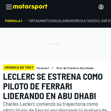
FÓRMULA 1
PORTADA
NOTICIAS
CALENDARIO
RESULTADOS
CLASIFI
CRÓNICA DE TEST
Fórmula 1
Test de Pirelli en Abu Dhabi
LECLERC SE ESTRENA COMO
PILOTO DE FERRARI
LIDERANDO EN ABU DHABI
Charles Leclerc comenzó su trayectoria como
piloto titular de Ferrari encabezando la mañana de