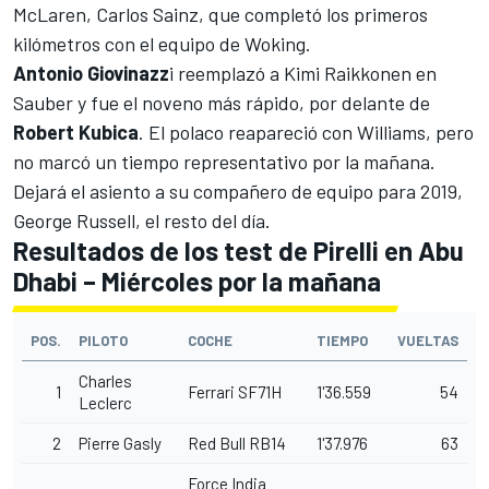
McLaren, Carlos Sainz
, que completó los primeros
kilómetros con el equipo de Woking.
Antonio Giovinazz
i reemplazó a Kimi Raikkonen en
Sauber
y fue el noveno más rápido, por delante de
Robert Kubica
. El polaco reapareció con Williams, pero
no marcó un tiempo representativo por la mañana.
Dejará el asiento a su compañero de equipo para 2019,
George Russell, el resto del día.
Resultados de los test de Pirelli en Abu
Dhabi – Miércoles por la mañana
POS.
PILOTO
COCHE
TIEMPO
VUELTAS
Charles
1
Ferrari SF71H
1'36.559
54
Leclerc
2
Pierre Gasly
Red Bull RB14
1'37.976
63
Force India