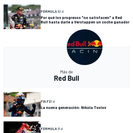
FÓRMULA 1
2 d
Por qué los progresos "no satisfacen" a Red
Bull hasta darle a Verstappen un coche ganador
Más de
Red Bull
FIA F2
1 d
La nueva generación: Nikola Tsolov
FÓRMULA 1
1 d