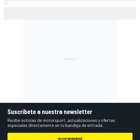
MotoGP en DIRECTO: sigue la carrera sprint en Silverstone
con Live Timing
Suscríbete a nuestra newsletter
Recibe noticias de motorsport, actualizaciones y ofertas
especiales directamente en tu bandeja de entrada.
SUSCRIBIRSE