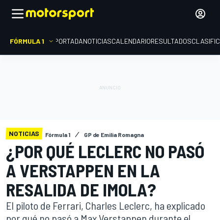
FÓRMULA 1
PORTADA
NOTICIAS
CALENDARIO
RESULTADOS
CLASIFI
NOTICIAS
Fórmula 1
GP de Emilia Romagna
¿POR QUÉ LECLERC NO PASÓ
A VERSTAPPEN EN LA
RESALIDA DE IMOLA?
El piloto de Ferrari, Charles Leclerc, ha explicado
por qué no pasó a Max Verstappen durante el