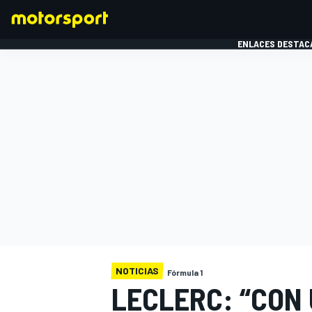
ENLACES DESTAC
FÓRMULA 1
MOTOG
NOTICIAS
Fórmula 1
LECLERC: “CON 