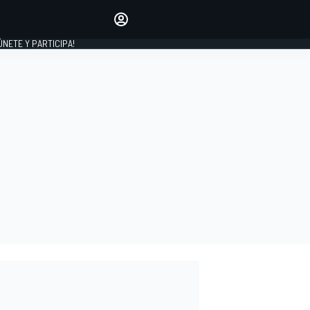
Haz que tu voz se escuche
comentando los artículos
 ÚNETE Y PARTICIPA!
INICIAR SESIÓN
EDICIÓN
ESPAÑA