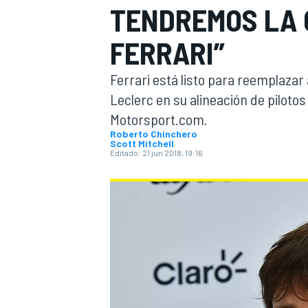
TENDREMOS LA 
INDYCAR
WRC
FERRARI”
Ferrari está listo para reemplazar
Leclerc en su alineación de piloto
Motorsport.com.
Roberto Chinchero
Scott Mitchell
Editado:
21 jun 2018, 19:16
WEC
FÓRMULA E