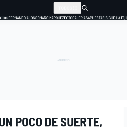
TODOS
ADOS
FERNANDO ALONSO
MARC MÁRQUEZ
FOTOGALERÍAS
APUESTAS
¡SIGUE LA F1,
P
UN POCO DE SUERTE,