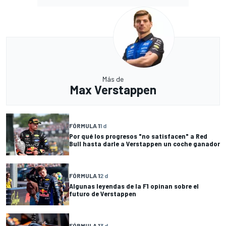
Más de
Max Verstappen
FÓRMULA 1
1 d
Por qué los progresos "no satisfacen" a Red
Bull hasta darle a Verstappen un coche ganador
FÓRMULA 1
2 d
Algunas leyendas de la F1 opinan sobre el
futuro de Verstappen
FÓRMULA 1
3 d