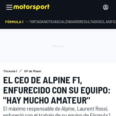
FÓRMULA 1
PORTADA
NOTICIAS
CALENDARIO
RESULTADOS
CLASIFI
Fórmula 1
GP de Miami
EL CEO DE ALPINE F1,
ENFURECIDO CON SU EQUIPO:
"HAY MUCHO AMATEUR"
El máximo responsable de Alpine, Laurent Rossi,
enfureció con el trabajo de su equipo de Fórmula 1