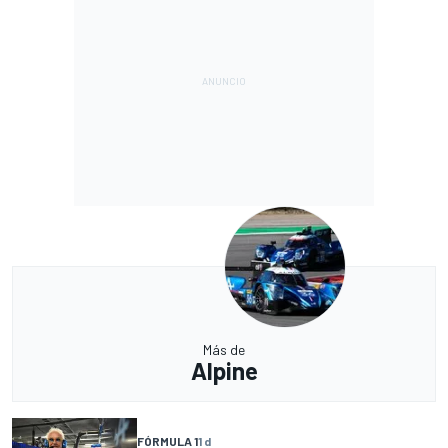
Más de
Alpine
FÓRMULA 1
1 d