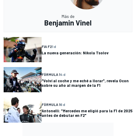
Más de
Benjamin Vinel
FIA F2
1 d
La nueva generación: Nikola Tsolov
FÓRMULA 1
4 d
"Volví al coche y me eché a llorar", revela Ocon
sobre su año al margen de la F1
FÓRMULA 1
6 d
Antonelli: "Mercedes me eligió para la F1 de 2025
antes de debutar en F2"