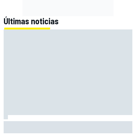
Últimas noticias
Martin: "La victoria será difícil, pero pensar en el podio
creo que es realista"