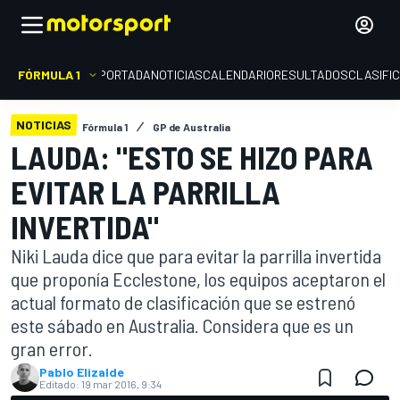
FÓRMULA 1
PORTADA
NOTICIAS
CALENDARIO
RESULTADOS
CLASIFI
NOTICIAS
Fórmula 1
GP de Australia
LAUDA: "ESTO SE HIZO PARA
EVITAR LA PARRILLA
INVERTIDA"
Niki Lauda dice que para evitar la parrilla invertida
que proponía Ecclestone, los equipos aceptaron el
actual formato de clasificación que se estrenó
este sábado en Australia. Considera que es un
gran error.
Pablo Elizalde
Editado:
19 mar 2016, 9:34