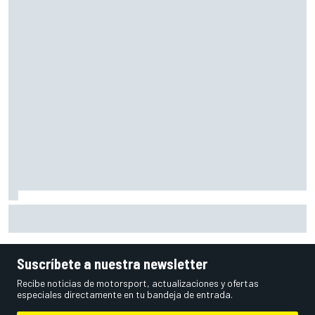
Ogura: "No estaba seguro de poder acabar la carrera por la
degradación"
Suscríbete a nuestra newsletter
Recibe noticias de motorsport, actualizaciones y ofertas
especiales directamente en tu bandeja de entrada.