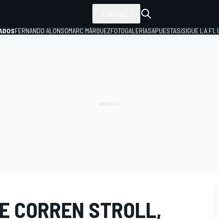
TODOS
ADOS
FERNANDO ALONSO
MARC MÁRQUEZ
FOTOGALERÍAS
APUESTAS
¡SIGUE LA F1,
P
E CORREN STROLL,