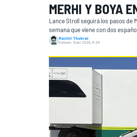
MERHI Y BOYA E
INDYCAR
WRC
Lance Stroll seguirá los pasos de 
semana que viene con dos español
Rachit Thukral
Editado:
9 abr 2026, 8:28
WEC
FÓRMULA E