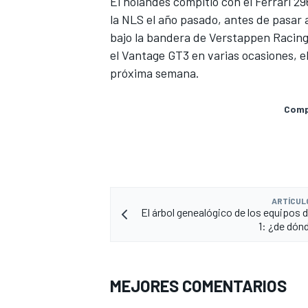
El holandés compitió con el
Ferrari
296
la NLS el año pasado, antes de pasar
bajo la bandera de Verstappen Racin
el Vantage GT3 en varias ocasiones, e
próxima semana.
Compa
ARTÍCUL
El árbol genealógico de los equipos 
1: ¿de dón
MEJORES COMENTARIOS