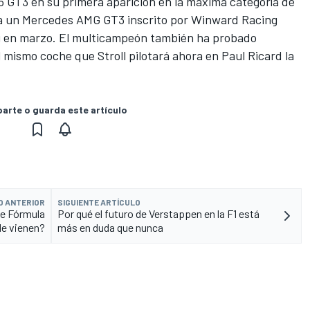
 GT3 en su primera aparición en la máxima categoría de
 a un
Mercedes
AMG GT3 inscrito por Winward Racing
g en marzo. El multicampeón también ha probado
l mismo coche que Stroll pilotará ahora en Paul Ricard la
rte o guarda este artículo
O ANTERIOR
SIGUIENTE ARTÍCULO
de Fórmula
Por qué el futuro de Verstappen en la F1 está
de vienen?
más en duda que nunca