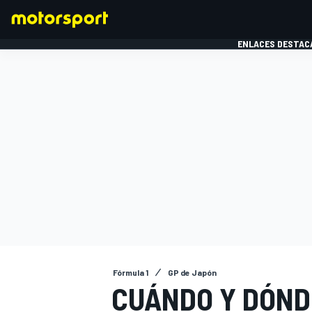
ENLACES DESTAC
FÓRMULA 1
MOTOG
Fórmula 1
GP de Japón
CUÁNDO Y DÓND