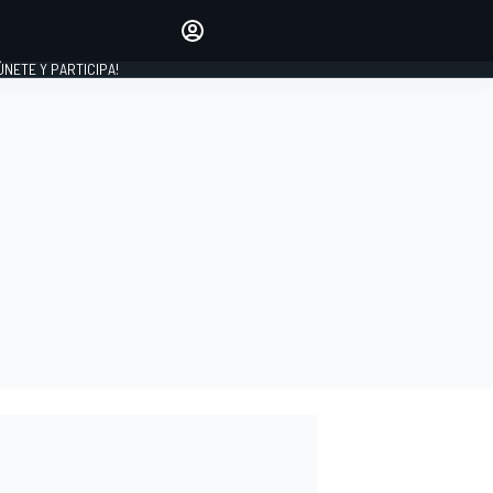
Haz que tu voz se escuche
comentando los artículos
 ÚNETE Y PARTICIPA!
INICIAR SESIÓN
EDICIÓN
ESPAÑA