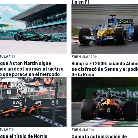
fin en F1
ULA 1
12 h
FÓRMULA 1
20 h
 qué Aston Martin sigue
Hungría F1 2006: cuando Alon
ndo un destino más atractivo
se disfrazó de Senna y el podi
lo que parece en el mercado
De la Rosa
ULA 1
11 h
FÓRMULA 1
1 d
qué el título de Norris
Cómo la actualización de