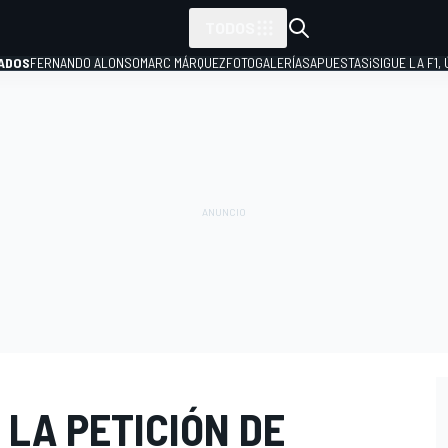
TODOS
ADOS
FERNANDO ALONSO
MARC MÁRQUEZ
FOTOGALERÍAS
APUESTAS
¡SIGUE LA F1,
P
 LA PETICIÓN DE