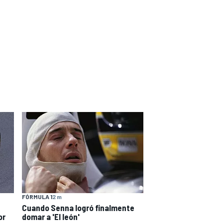
FÓRMULA 1
2 m
Cuando Senna logró finalmente
or
domar a 'El león'