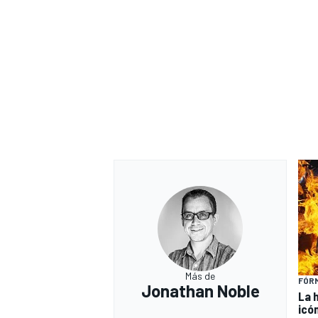
Más de
FÓRM
Jonathan Noble
La 
icó