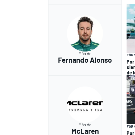
Más de
FÓRM
Fernando Alonso
Por
sie
de 
Más de
FÓRM
McLaren
Por 