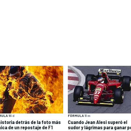
ULA 1
6 d
FÓRMULA 1
1 m
historia detrás de la foto más
Cuando Jean Alesi superó el
nica de un repostaje de F1
sudor y lágrimas para ganar p