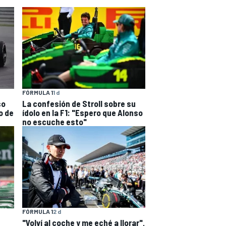
FÓRMULA 1
1 d
so
La confesión de Stroll sobre su
o de
ídolo en la F1: "Espero que Alonso
no escuche esto"
FÓRMULA 1
2 d
"Volví al coche y me eché a llorar",