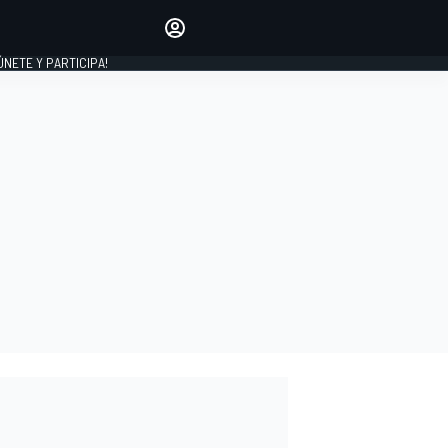
Haz que tu voz se escuche
comentando los artículos
 ÚNETE Y PARTICIPA!
INICIAR SESIÓN
EDICIÓN
ESPAÑA