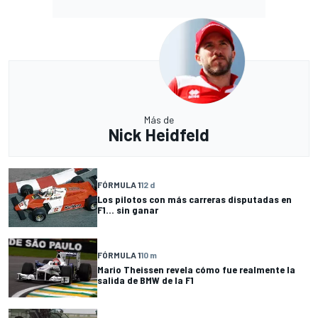
Más de
Nick Heidfeld
FÓRMULA 1
12 d
Los pilotos con más carreras disputadas en
F1... sin ganar
FÓRMULA 1
10 m
Mario Theissen revela cómo fue realmente la
salida de BMW de la F1