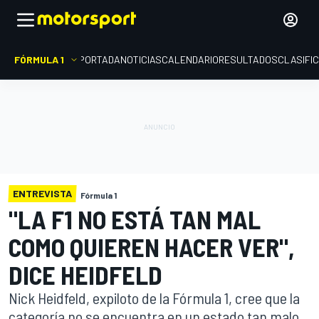
FÓRMULA 1
PORTADA
NOTICIAS
CALENDARIO
RESULTADOS
CLASIFI
ENTREVISTA
Fórmula 1
"LA F1 NO ESTÁ TAN MAL
COMO QUIEREN HACER VER",
DICE HEIDFELD
Nick Heidfeld, expiloto de la Fórmula 1, cree que la
categoría no se encuentra en un estado tan malo