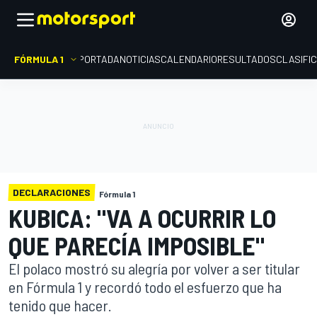
FÓRMULA 1
PORTADA
NOTICIAS
CALENDARIO
RESULTADOS
CLASIFI
DECLARACIONES
Fórmula 1
KUBICA: "VA A OCURRIR LO
QUE PARECÍA IMPOSIBLE"
El polaco mostró su alegría por volver a ser titular
en Fórmula 1 y recordó todo el esfuerzo que ha
tenido que hacer.