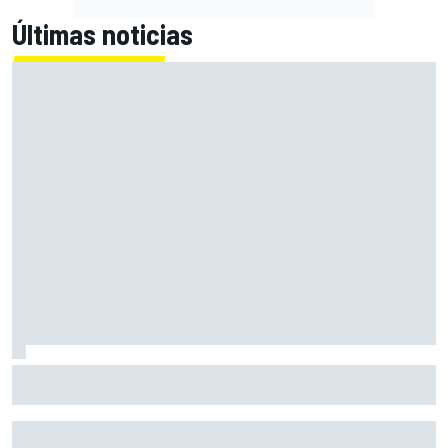
Últimas noticias
Newey responde a los rumores de Horner y avisa de más
cambios en Aston Martin