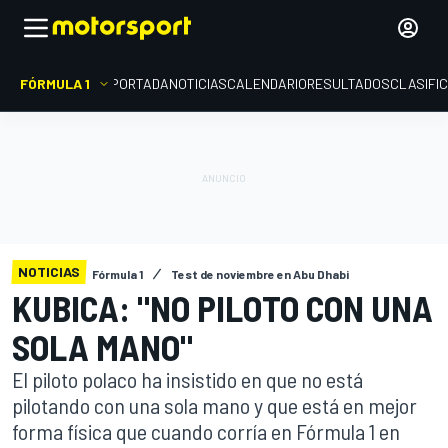
FÓRMULA 1
PORTADA
NOTICIAS
CALENDARIO
RESULTADOS
CLASIFI
NOTICIAS
Fórmula 1
Test de noviembre en Abu Dhabi
KUBICA: "NO PILOTO CON UNA
SOLA MANO"
El piloto polaco ha insistido en que no está
pilotando con una sola mano y que está en mejor
forma física que cuando corría en Fórmula 1 en