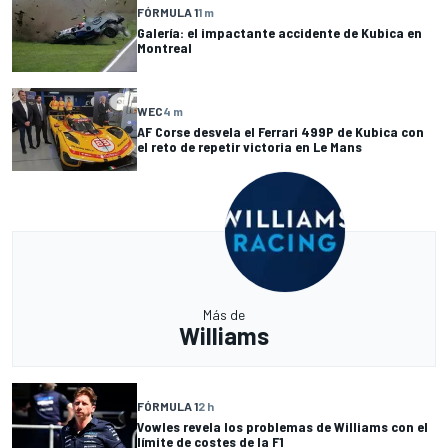
FÓRMULA 1
1 m
Galería: el impactante accidente de Kubica en
Montreal
WEC
4 m
AF Corse desvela el Ferrari 499P de Kubica con
el reto de repetir victoria en Le Mans
Más de
Williams
FÓRMULA 1
2 h
Vowles revela los problemas de Williams con el
límite de costes de la F1