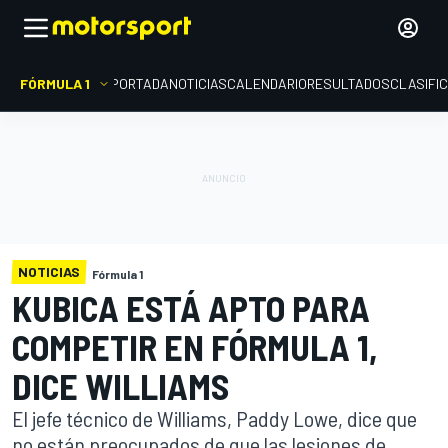
FÓRMULA 1
PORTADA
NOTICIAS
CALENDARIO
RESULTADOS
CLASIFI
NOTICIAS
Fórmula 1
KUBICA ESTÁ APTO PARA
COMPETIR EN FÓRMULA 1,
DICE WILLIAMS
El jefe técnico de Williams, Paddy Lowe, dice que
no están preocupados de que las lesiones de