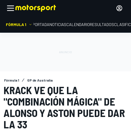
FÓRMULA 1
PORTADA
NOTICIAS
CALENDARIO
RESULTADOS
CLASIFI
Fórmula 1
GP de Australia
KRACK VE QUE LA
"COMBINACIÓN MÁGICA" DE
ALONSO Y ASTON PUEDE DAR
LA 33