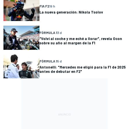
FIA F2
19 h
La nueva generación: Nikola Tsolov
FÓRMULA 1
3 d
"Volví al coche y me eché a llorar", revela Ocon
sobre su año al margen de la F1
FÓRMULA 1
5 d
Antonelli: "Mercedes me eligió para la F1 de 2025
antes de debutar en F2"