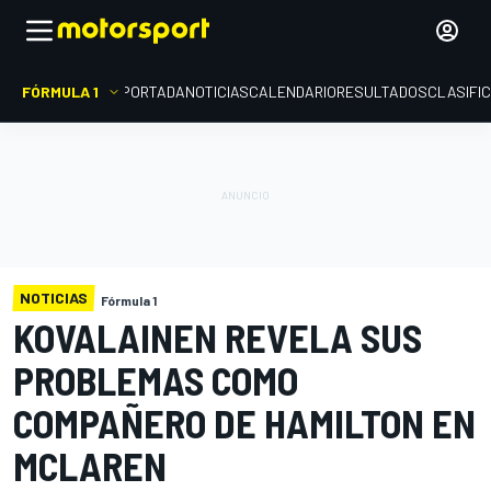
FÓRMULA 1
PORTADA
NOTICIAS
CALENDARIO
RESULTADOS
CLASIFI
NOTICIAS
Fórmula 1
KOVALAINEN REVELA SUS
PROBLEMAS COMO
COMPAÑERO DE HAMILTON EN
MCLAREN