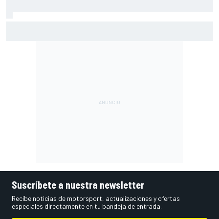
Márquez: "El año pasado marcaba la diferencia en puntos
en los que ahora voy algo peor"
Suscríbete a nuestra newsletter
Recibe noticias de motorsport, actualizaciones y ofertas
especiales directamente en tu bandeja de entrada.