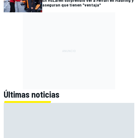
En McLaren sorprendió ver a Ferrari en Madring y
aseguran que tienen "ventaja"
Últimas noticias