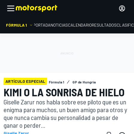
FÓRMULA 1
PORTADA
NOTICIAS
CALENDARIO
RESULTADOS
CLASIFI
ARTÍCULO ESPECIAL
Fórmula 1
GP de Hungría
KIMI O LA SONRISA DE HIELO
Giselle Zarur nos habla sobre ese piloto que es un
enigma para muchos, un buen amigo para otros y
que nunca cambia su personalidad a pesar de
ganar o perder...
Giselle Zarur