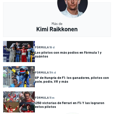
Más de
Kimi Raikkonen
FÓRMULA 1
9 d
Los pilotos con más podios en Fórmula 1 y
cuántos
FÓRMULA 1
14 d
GP de Hungría de F1: los ganadores, pilotos con
pole, podio, VR y más
FÓRMULA 1
1 m
¡250 victorias de Ferrari en F1¡ Y las lograron
estos pilotos