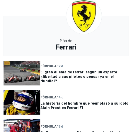
Más de
Ferrari
FÓRMULA 1
2 d
El gran dilema de Ferrari según un experto:
¿libertad a sus pilotos o pensar ya en el
Mundial?
FÓRMULA 1
4 d
La historia del hombre que reemplazó a su ídolo
Alain Prost en Ferrari F1
FÓRMULA 1
5 d