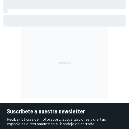
El CEO de Porsche confirma que el 718 eléctrico seguirá
adelante
Suscríbete a nuestra newsletter
Recibe noticias de motorsport, actualizaciones y ofertas
especiales directamente en tu bandeja de entrada.