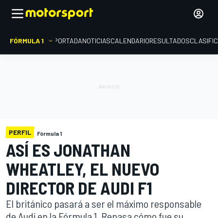
FÓRMULA 1
PORTADA
NOTICIAS
CALENDARIO
RESULTADOS
CLASIFI
PERFIL
Fórmula 1
ASÍ ES JONATHAN
WHEATLEY, EL NUEVO
DIRECTOR DE AUDI F1
El británico pasará a ser el máximo responsable
de Audi en la Fórmula 1. Repasa cómo fue su