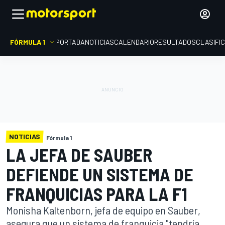
FÓRMULA 1
PORTADA
NOTICIAS
CALENDARIO
RESULTADOS
CLASIFI
NOTICIAS
Fórmula 1
LA JEFA DE SAUBER
DEFIENDE UN SISTEMA DE
FRANQUICIAS PARA LA F1
Monisha Kaltenborn, jefa de equipo en Sauber,
asegura que un sistema de franquicia "tendría