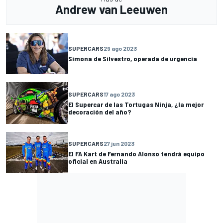
Andrew van Leeuwen
SUPERCARS
29 ago 2023
Simona de Silvestro, operada de urgencia
SUPERCARS
17 ago 2023
El Supercar de las Tortugas Ninja, ¿la mejor
decoración del año?
SUPERCARS
27 jun 2023
El FA Kart de Fernando Alonso tendrá equipo
oficial en Australia