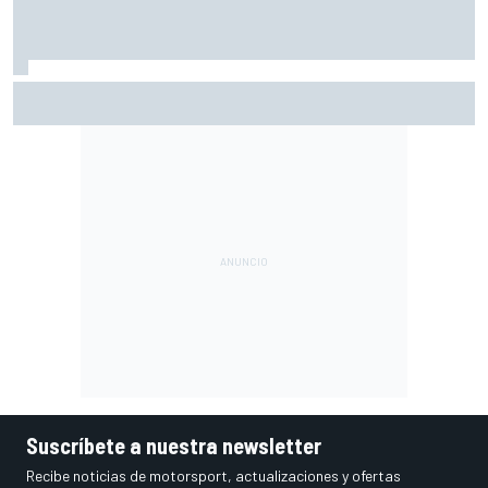
Di Giannantonio: "Estamos al límite con lo que tenemos; ya
no basta para batir a Aprilia"
Suscríbete a nuestra newsletter
Recibe noticias de motorsport, actualizaciones y ofertas