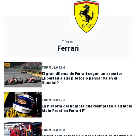
Más de
Ferrari
FÓRMULA 1
2 d
El gran dilema de Ferrari según un experto:
¿libertad a sus pilotos o pensar ya en el
Mundial?
FÓRMULA 1
4 d
La historia del hombre que reemplazó a su ídolo
Alain Prost en Ferrari F1
FÓRMULA 1
5 d
En McLaren sorprendió ver a Ferrari en Madring y