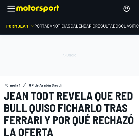
FÓRMULA 1
PORTADA
NOTICIAS
CALENDARIO
RESULTADOS
CLASIFI
Fórmula 1
GP de Arabia Saudí
JEAN TODT REVELA QUE RED
BULL QUISO FICHARLO TRAS
FERRARI Y POR QUÉ RECHAZÓ
LA OFERTA