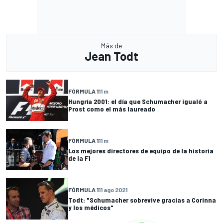
Más de
Jean Todt
FÓRMULA 1
11 m
Hungría 2001: el día que Schumacher igualó a
Prost como el más laureado
FÓRMULA 1
11 m
Los mejores directores de equipo de la historia
de la F1
FÓRMULA 1
11 ago 2021
Todt: "Schumacher sobrevive gracias a Corinna
y los médicos"