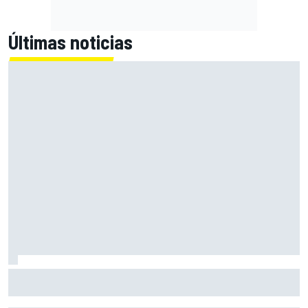
Últimas noticias
Raúl Fernández identifica la clave del éxito de Aprilia; y
tiene nombre propio