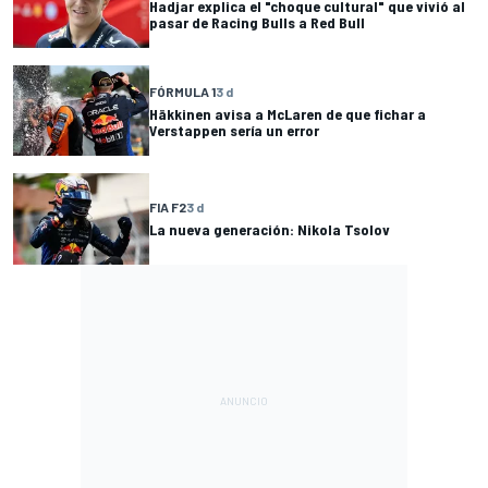
Hadjar explica el "choque cultural" que vivió al
pasar de Racing Bulls a Red Bull
FÓRMULA 1
3 d
Häkkinen avisa a McLaren de que fichar a
Verstappen sería un error
FIA F2
3 d
La nueva generación: Nikola Tsolov