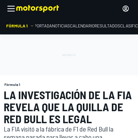
FÓRMULA 1
PORTADA
NOTICIAS
CALENDARIO
RESULTADOS
CLASIFI
Fórmula 1
LA INVESTIGACIÓN DE LA FIA
REVELA QUE LA QUILLA DE
RED BULL ES LEGAL
La FIA visitó a la fábrica de F1 de Red Bull la
semana pasada para llevar a cabo una