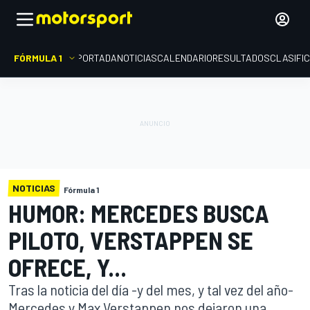
FÓRMULA 1
PORTADA
NOTICIAS
CALENDARIO
RESULTADOS
CLASIFI
NOTICIAS
Fórmula 1
HUMOR: MERCEDES BUSCA
PILOTO, VERSTAPPEN SE
OFRECE, Y...
Tras la noticia del día -y del mes, y tal vez del año-
Mercedes y Max Verstappen nos dejaron una