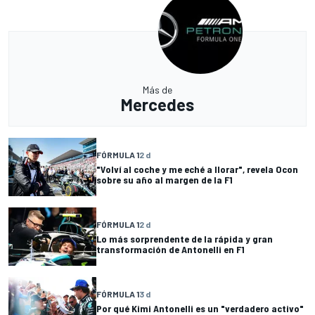
Más de
Mercedes
FÓRMULA 1
2 d
"Volví al coche y me eché a llorar", revela Ocon
sobre su año al margen de la F1
FÓRMULA 1
2 d
Lo más sorprendente de la rápida y gran
transformación de Antonelli en F1
FÓRMULA 1
3 d
Por qué Kimi Antonelli es un "verdadero activo"