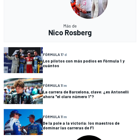
Más de
Nico Rosberg
FÓRMULA 1
7 d
Los pilotos con más podios en Fórmula 1 y
cuántos
FÓRMULA 1
1 m
La carrera de Barcelona, clave: ¿es Antonelli
ahora "el claro número 1"?
FÓRMULA 1
1 m
De la pole a la victoria: los maestros de
dominar las carreras de F1