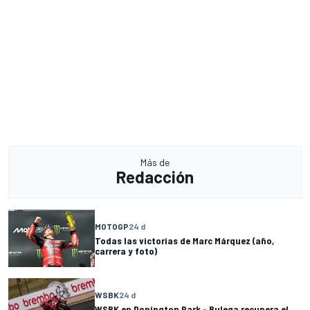
Más de
Redacción
MOTOGP
24 d
Todas las victorias de Marc Márquez (año,
carrera y foto)
WSBK
24 d
WSBK en Donington Park - Bulega recupera el