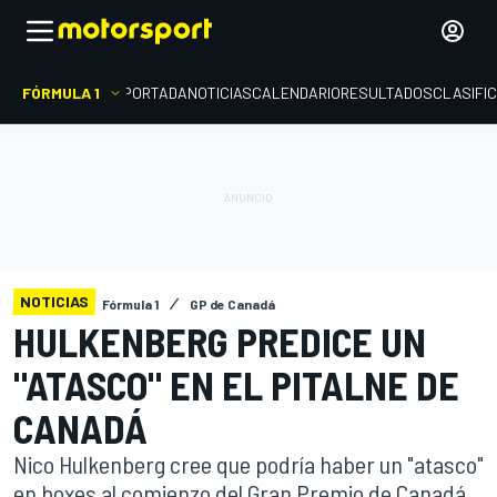
FÓRMULA 1
PORTADA
NOTICIAS
CALENDARIO
RESULTADOS
CLASIFI
NOTICIAS
Fórmula 1
GP de Canadá
HULKENBERG PREDICE UN
"ATASCO" EN EL PITALNE DE
CANADÁ
Nico Hulkenberg cree que podría haber un "atasco"
en boxes al comienzo del Gran Premio de Canadá