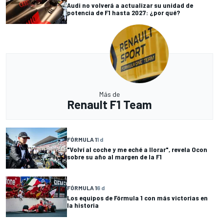
Audi no volverá a actualizar su unidad de
potencia de F1 hasta 2027: ¿por qué?
Más de
Renault F1 Team
FÓRMULA 1
1 d
"Volví al coche y me eché a llorar", revela Ocon
sobre su año al margen de la F1
FÓRMULA 1
6 d
Los equipos de Fórmula 1 con más victorias en
la historia