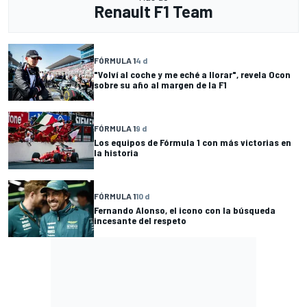
Renault F1 Team
FÓRMULA 1
4 d
"Volví al coche y me eché a llorar", revela Ocon
sobre su año al margen de la F1
FÓRMULA 1
9 d
Los equipos de Fórmula 1 con más victorias en
la historia
FÓRMULA 1
10 d
Fernando Alonso, el icono con la búsqueda
incesante del respeto