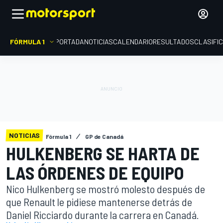
FÓRMULA 1
PORTADA
NOTICIAS
CALENDARIO
RESULTADOS
CLASIFI
NOTICIAS
Fórmula 1
GP de Canadá
HULKENBERG SE HARTA DE
LAS ÓRDENES DE EQUIPO
Nico Hulkenberg se mostró molesto después de
que Renault le pidiese mantenerse detrás de
Daniel Ricciardo durante la carrera en Canadá.