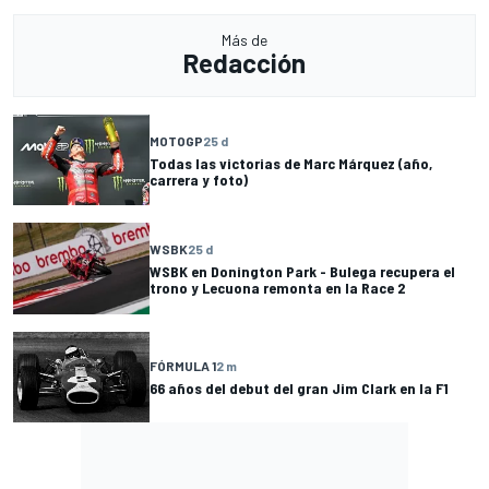
Más de
Redacción
MOTOGP
25 d
Todas las victorias de Marc Márquez (año,
carrera y foto)
WSBK
25 d
WSBK en Donington Park - Bulega recupera el
trono y Lecuona remonta en la Race 2
FÓRMULA 1
2 m
66 años del debut del gran Jim Clark en la F1