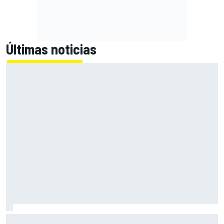
Últimas noticias
Marcus Ericsson seguirá con Andretti en la temporada