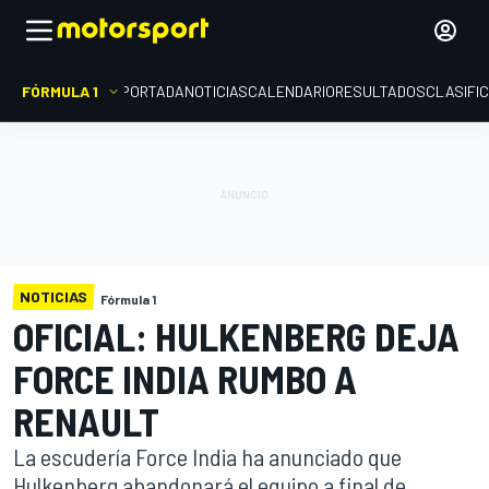
FÓRMULA 1
PORTADA
NOTICIAS
CALENDARIO
RESULTADOS
CLASIFI
NOTICIAS
Fórmula 1
OFICIAL: HULKENBERG DEJA
FORCE INDIA RUMBO A
RENAULT
La escudería Force India ha anunciado que
Hulkenberg abandonará el equipo a final de