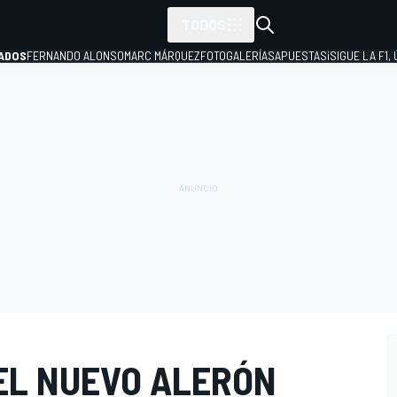
TODOS
ADOS
FERNANDO ALONSO
MARC MÁRQUEZ
FOTOGALERÍAS
APUESTAS
¡SIGUE LA F1,
P
EL NUEVO ALERÓN