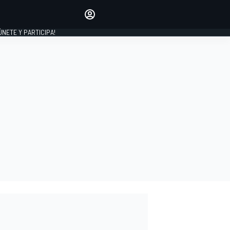
Haz que tu voz se escuche
comentando los artículos
 ÚNETE Y PARTICIPA!
INICIAR SESIÓN
EDICIÓN
ESPAÑA