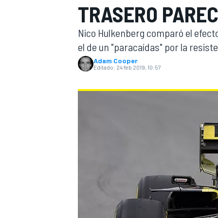
TRASERO PAREC
INDYCAR
WRC
Nico Hulkenberg comparó el efecto
el de un "paracaídas" por la resist
Adam Cooper
Editado:
24 feb 2019, 10:57
WEC
FÓRMULA E