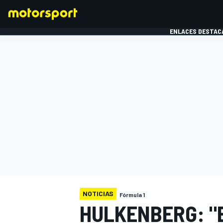
ENLACES DESTAC
FÓRMULA 1
MOTOG
NOTICIAS
Fórmula 1
HULKENBERG: "