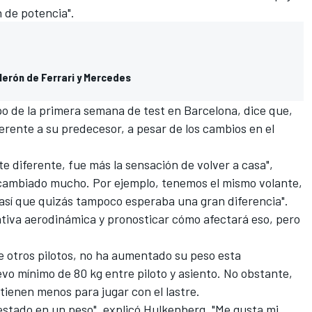
n de potencia".
lerón de Ferrari y Mercedes
po de la primera semana de test en Barcelona
, ​​dice que,
erente a su predecesor, a pesar de los cambios en el
 diferente, fue más la sensación de volver a casa",
a cambiado mucho. Por ejemplo, tenemos el mismo volante,
, así que quizás tampoco esperaba una gran diferencia".
mativa aerodinámica y pronosticar cómo afectará eso, pero
e otros pilotos, no ha aumentado su peso esta
vo mínimo de 80 kg entre piloto y asiento
. No obstante,
 tienen menos para jugar con el lastre.
 estado en un peso", explicó Hulkenberg. "Me gusta mi