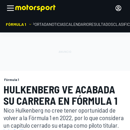
FÓRMULA 1
PORTADA
NOTICIAS
CALENDARIO
RESULTADOS
CLASIFI
Fórmula 1
HULKENBERG VE ACABADA
SU CARRERA EN FÓRMULA 1
Nico Hulkenberg no cree tener oportunidad de
volver a la Fórmula 1 en 2022, por lo que considera
un capítulo cerrado su etapa como piloto titular.