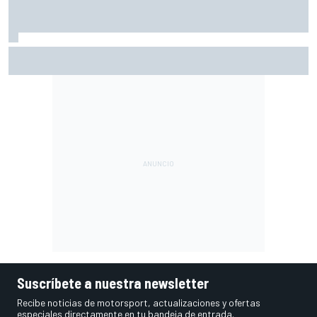
Por qué los progresos "no satisfacen" a Red Bull hasta
darle a Verstappen un coche ganador
Suscríbete a nuestra newsletter
Recibe noticias de motorsport, actualizaciones y ofertas
especiales directamente en tu bandeja de entrada.