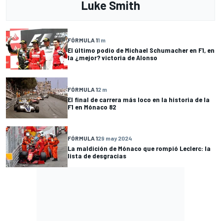
Luke Smith
FÓRMULA 1
1 m
El último podio de Michael Schumacher en F1, en
la ¿mejor? victoria de Alonso
FÓRMULA 1
2 m
El final de carrera más loco en la historia de la
F1 en Mónaco 82
FÓRMULA 1
29 may 2024
La maldición de Mónaco que rompió Leclerc: la
lista de desgracias