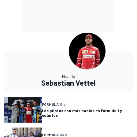
Más de
Sebastian Vettel
FÓRMULA 1
9 d
Los pilotos con más podios en Fórmula 1 y
cuántos
FÓRMULA 1
13 d