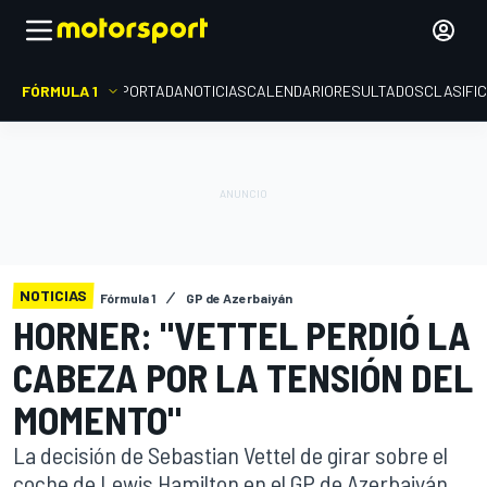
FÓRMULA 1
PORTADA
NOTICIAS
CALENDARIO
RESULTADOS
CLASIFI
NOTICIAS
Fórmula 1
GP de Azerbaiyán
HORNER: "VETTEL PERDIÓ LA
CABEZA POR LA TENSIÓN DEL
MOMENTO"
La decisión de Sebastian Vettel de girar sobre el
coche de Lewis Hamilton en el GP de Azerbaiyán