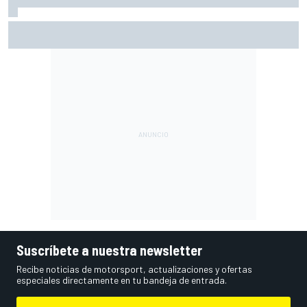
Ogura: "No estaba seguro de poder acabar la carrera por la
degradación"
Suscríbete a nuestra newsletter
Recibe noticias de motorsport, actualizaciones y ofertas
especiales directamente en tu bandeja de entrada.