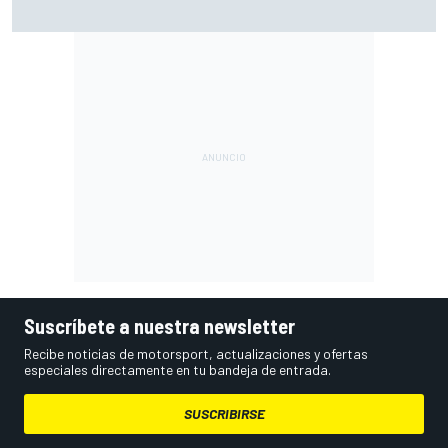
MotoGP en DIRECTO: la carrera sprint y clasificación en
Silverstone con Live Timing
Suscríbete a nuestra newsletter
Recibe noticias de motorsport, actualizaciones y ofertas
especiales directamente en tu bandeja de entrada.
SUSCRIBIRSE