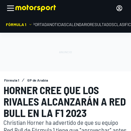
FÓRMULA 1
PORTADA
NOTICIAS
CALENDARIO
RESULTADOS
CLASIFI
Fórmula 1
GP de Arabia
HORNER CREE QUE LOS
RIVALES ALCANZARÁN A RED
BULL EN LA F1 2023
Christian Horner ha advertido de que su equipo
Red Bull de Fórmula 1 tiene que "aprovechar" antes