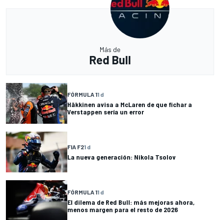
Más de
Red Bull
FÓRMULA 1
1 d
Häkkinen avisa a McLaren de que fichar a
Verstappen sería un error
FIA F2
1 d
La nueva generación: Nikola Tsolov
FÓRMULA 1
1 d
El dilema de Red Bull: más mejoras ahora,
menos margen para el resto de 2026