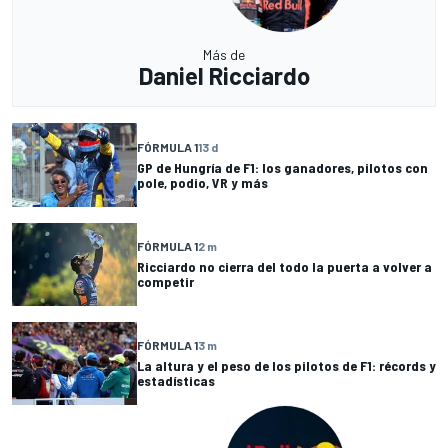
Más de
Daniel Ricciardo
FÓRMULA 1
13 d
GP de Hungría de F1: los ganadores, pilotos con
pole, podio, VR y más
FÓRMULA 1
2 m
Ricciardo no cierra del todo la puerta a volver a
competir
FÓRMULA 1
3 m
La altura y el peso de los pilotos de F1: récords y
estadísticas