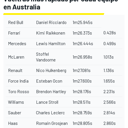
en Australia
Red Bull
Daniel Ricciardo
1m25.945s
0.428s
Ferrari
Kimi Raikkonen
1m26.373s
Mercedes
Lewis Hamilton
1m26.444s
0.499s
Stoffel
McLaren
1m26.958s
1.013s
Vandoorne
Renault
Nico Hulkenberg
1m27.081s
1.136s
Force India
Esteban Ocon
1m27.600s
1.655s
Toro Rosso
Brendon Hartley
1m28.176s
2.231s
Williams
Lance Stroll
1m28.511s
2.566s
Sauber
Charles Leclerc
1m28.759s
2.814s
Haas
Romain Grosjean
1m28.805s
2.860s