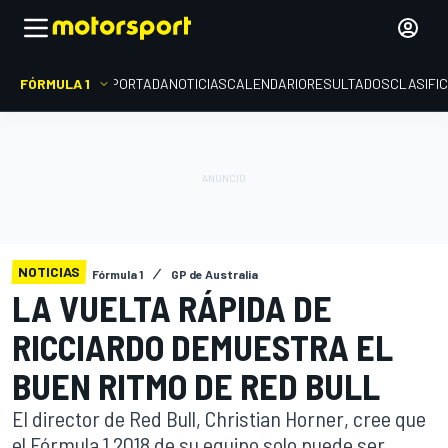
FÓRMULA 1
PORTADA
NOTICIAS
CALENDARIO
RESULTADOS
CLASIFI
NOTICIAS
Fórmula 1
GP de Australia
LA VUELTA RÁPIDA DE
RICCIARDO DEMUESTRA EL
BUEN RITMO DE RED BULL
El director de Red Bull, Christian Horner, cree que
el Fórmula 1 2018 de su equipo solo puede ser