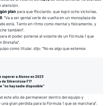
e atención.
ngún plan
para que Ricciardo, que logró ocho victorias,
ll
. "Va a ser genial verle de vuelta en un monoplaza de
nde está. Tanto en ritmo como mental y físicamente, y
oche también".
ara él poder ponerse al volante de un Fórmula 1 que
an Bretaña".
uipo como titular, dijo: "No es algo que estemos
z superar a Alonso en 2023
a de Silverstone F1?
ue "no hay nadie disponible"
dad este año de permanecer dentro del equipo y
o una gran pérdida para la Fórmula 1 que se marchara".