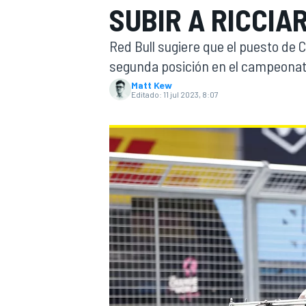
SUBIR A RICCIA
INDYCAR
WRC
Red Bull sugiere que el puesto de
segunda posición en el campeonato
Matt Kew
Editado:
11 jul 2023, 8:07
WEC
FÓRMULA E