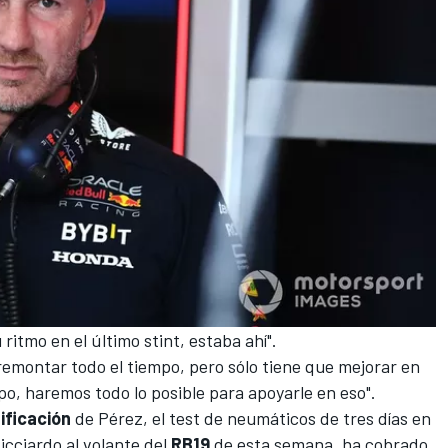
 ritmo en el último stint, estaba ahí".
remontar todo el tiempo, pero sólo tiene que mejorar en
ipo, haremos todo lo posible para apoyarle en eso".
ificación
de Pérez, el test de neumáticos de tres días en
Ricciardo
al volante del
RB19
de esta semana, ha cobrado