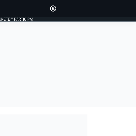
Haz que tu voz se escuche
comentando los artículos
 ÚNETE Y PARTICIPA!
INICIAR SESIÓN
EDICIÓN
ESPAÑA