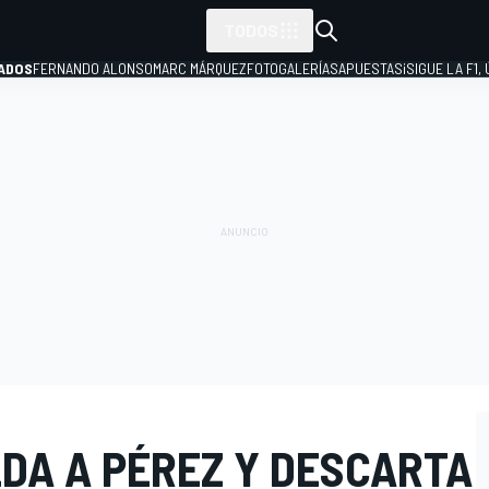
TODOS
ADOS
FERNANDO ALONSO
MARC MÁRQUEZ
FOTOGALERÍAS
APUESTAS
¡SIGUE LA F1,
P
DA A PÉREZ Y DESCARTA