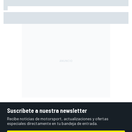
Así queda el Mundial de MotoGP 2026 tras Silverstone:
puntos y posiciones
Suscríbete a nuestra newsletter
Recibe noticias de motorsport, actualizaciones y ofertas
especiales directamente en tu bandeja de entrada.