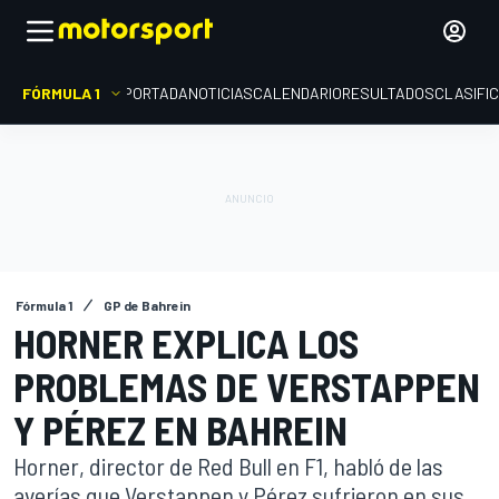
FÓRMULA 1
PORTADA
NOTICIAS
CALENDARIO
RESULTADOS
CLASIFI
Fórmula 1
GP de Bahrein
HORNER EXPLICA LOS
PROBLEMAS DE VERSTAPPEN
Y PÉREZ EN BAHREIN
Horner, director de Red Bull en F1, habló de las
averías que Verstappen y Pérez sufrieron en sus