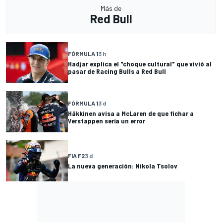
Más de
Red Bull
FÓRMULA 1
3 h
Hadjar explica el "choque cultural" que vivió al
pasar de Racing Bulls a Red Bull
FÓRMULA 1
3 d
Häkkinen avisa a McLaren de que fichar a
Verstappen sería un error
FIA F2
3 d
La nueva generación: Nikola Tsolov