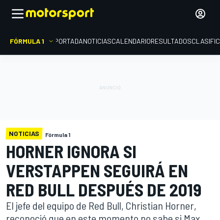
FÓRMULA 1
PORTADA
NOTICIAS
CALENDARIO
RESULTADOS
CLASIFI
NOTICIAS
Fórmula 1
HORNER IGNORA SI
VERSTAPPEN SEGUIRÁ EN
RED BULL DESPUÉS DE 2019
El jefe del equipo de Red Bull, Christian Horner,
reconoció que en este momento no sabe si Max