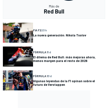
Más de
Red Bull
FIA F2
23 h
La nueva generación: Nikola Tsolov
FÓRMULA 1
1 d
El dilema de Red Bull: más mejoras ahora,
menos margen para el resto de 2026
FÓRMULA 1
3 d
Algunas leyendas de la F1 opinan sobre el
futuro de Verstappen