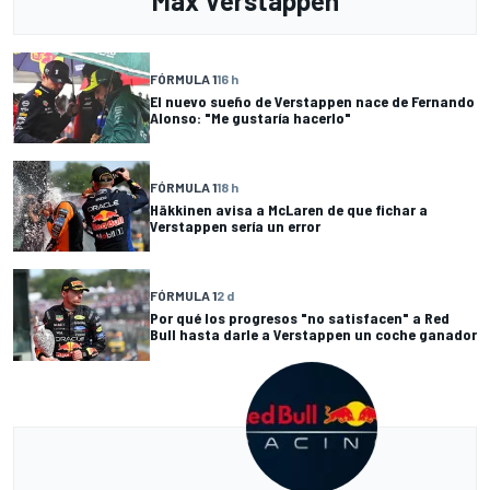
Max Verstappen
FÓRMULA 1
16 h
El nuevo sueño de Verstappen nace de Fernando
Alonso: "Me gustaría hacerlo"
FÓRMULA 1
18 h
Häkkinen avisa a McLaren de que fichar a
Verstappen sería un error
FÓRMULA 1
2 d
Por qué los progresos "no satisfacen" a Red
Bull hasta darle a Verstappen un coche ganador