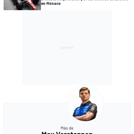
en Mónaco
Más de