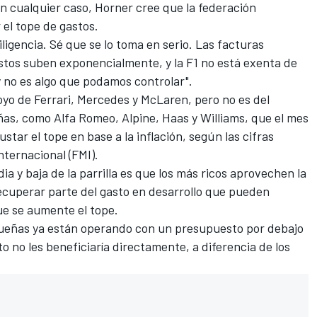
n cualquier caso, Horner cree que la federación
 el tope de gastos.
iligencia. Sé que se lo toma en serio. Las facturas
gastos suben exponencialmente, y la F1 no está exenta de
 y no es algo que podamos controlar".
oyo de
Ferrari
,
Mercedes
y
McLaren
, pero no es del
eñas, como
Alfa Romeo
,
Alpine
,
Haas
y
Williams
, que el mes
tar el tope en base a la inflación, según las cifras
nternacional (FMI).
ia y baja de la parrilla es que los más ricos aprovechen la
cuperar parte del gasto en desarrollo que pueden
ue se aumente el tope.
queñas ya están operando con un presupuesto por debajo
to no les beneficiaría directamente, a diferencia de los