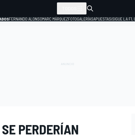
TODOS
ADOS
FERNANDO ALONSO
MARC MÁRQUEZ
FOTOGALERÍAS
APUESTAS
¡SIGUE LA F1,
P
 SE PERDERÍAN