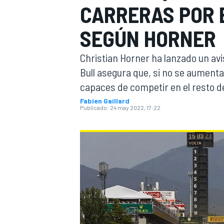
CARRERAS POR E
INDYCAR
WRC
SEGÚN HORNER
Christian Horner ha lanzado un avis
Bull asegura que, si no se aumenta
capaces de competir en el resto d
Fabien Gaillard
Publicado:
24 may 2022, 17:22
WEC
FÓRMULA E