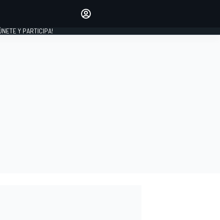
Haz que tu voz se escuche
comentando los artículos
 ÚNETE Y PARTICIPA!
INICIAR SESIÓN
EDICIÓN
ESPAÑA