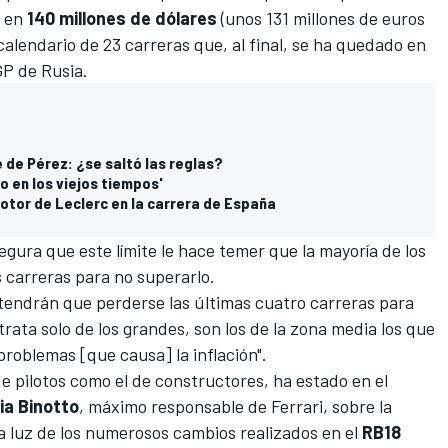
o en
140 millones de dólares
(unos 131 millones de euros
calendario de 23 carreras que, al final,
se ha quedado en
GP de Rusia
.
e de Pérez: ¿se saltó las reglas?
o en los viejos tiempos'
motor de Leclerc en la carrera de España
segura que este límite le hace temer que la mayoría de los
 carreras para no superarlo.
 tendrán que perderse las últimas cuatro carreras para
trata solo de los grandes, son los de la zona media los que
roblemas [que causa] la inflación".
de pilotos como el de constructores, ha estado en el
ia Binotto
, máximo responsable de Ferrari, sobre la
la luz de los numerosos cambios realizados en el
RB18