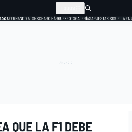
TODOS
ADOS
FERNANDO ALONSO
MARC MÁRQUEZ
FOTOGALERÍAS
APUESTAS
¡SIGUE LA F1,
P
A QUE LA F1 DEBE