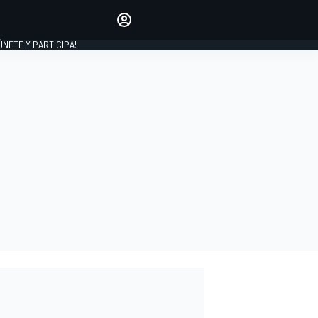
Haz que tu voz se escuche
comentando los artículos
 ÚNETE Y PARTICIPA!
INICIAR SESIÓN
EDICIÓN
ESPAÑA