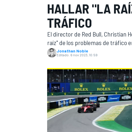
HALLAR "LA RAÍ
INDYCAR
WRC
TRÁFICO
El director de Red Bull, Christian 
raíz" de los problemas de tráfico e
Jonathan Noble
Editado:
6 nov 2023, 10:59
WEC
FÓRMULA E