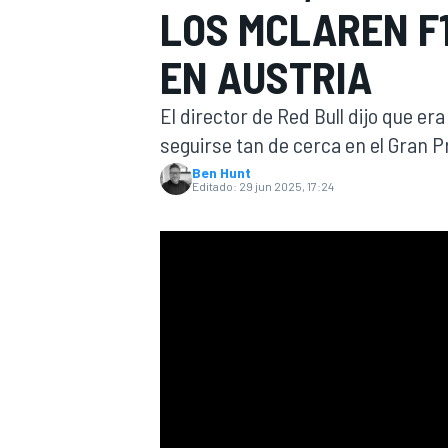
LOS MCLAREN F
INDYCAR
WRC
EN AUSTRIA
El director de Red Bull dijo que e
seguirse tan de cerca en el Gran P
Ben Hunt
Editado:
29 jun 2025, 17:24
WEC
FÓRMULA E