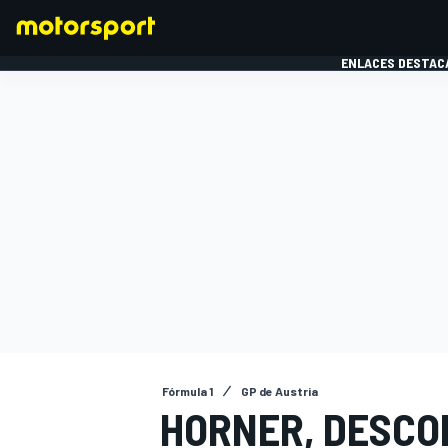
ENLACES DESTAC
FÓRMULA 1
MOTOG
Fórmula 1
GP de Austria
HORNER, DESCO