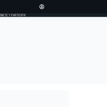
Haz que tu voz se escuche
comentando los artículos
 ÚNETE Y PARTICIPA!
INICIAR SESIÓN
EDICIÓN
ESPAÑA