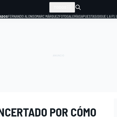
TODOS
ADOS
FERNANDO ALONSO
MARC MÁRQUEZ
FOTOGALERÍAS
APUESTAS
¡SIGUE LA F1,
P
NCERTADO POR CÓMO