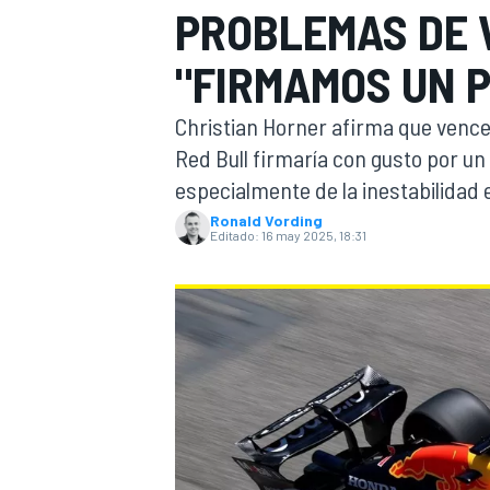
PROBLEMAS DE 
INDYCAR
WRC
"FIRMAMOS UN P
Christian Horner afirma que vence
Red Bull firmaría con gusto por u
especialmente de la inestabilidad 
Ronald Vording
Editado:
16 may 2025, 18:31
WEC
FÓRMULA E