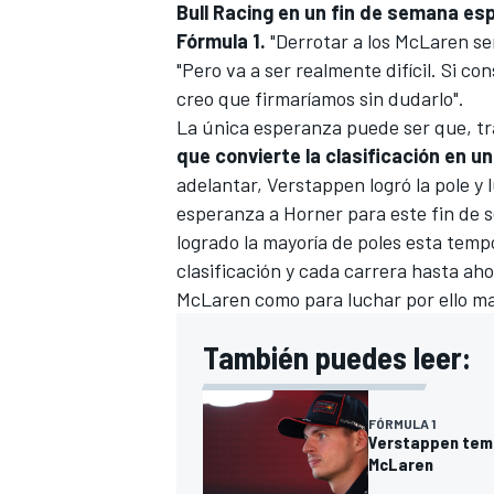
Bull Racing en un fin de semana esp
Fórmula 1.
"Derrotar a los McLaren ser
"Pero va a ser realmente difícil. Si 
creo que firmaríamos sin dudarlo".
La única esperanza puede ser que, tr
que convierte la clasificación en un
adelantar, Verstappen logró la pole 
esperanza a Horner para este fin de 
logrado la mayoría de poles esta temp
clasificación y cada carrera hasta ah
MÁS CATEGORÍAS
McLaren como para luchar por ello m
También puedes leer:
FÓRMULA 1
Verstappen teme 
McLaren