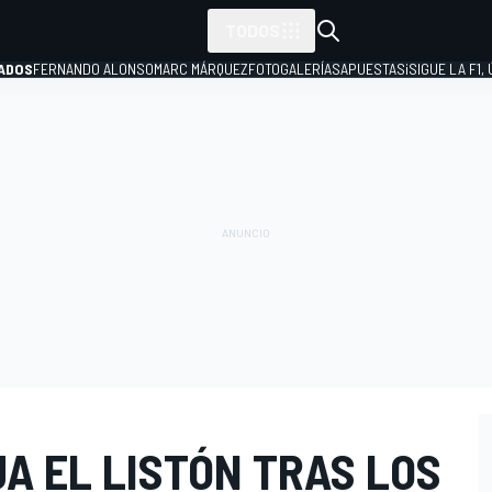
TODOS
ADOS
FERNANDO ALONSO
MARC MÁRQUEZ
FOTOGALERÍAS
APUESTAS
¡SIGUE LA F1,
P
JA EL LISTÓN TRAS LOS