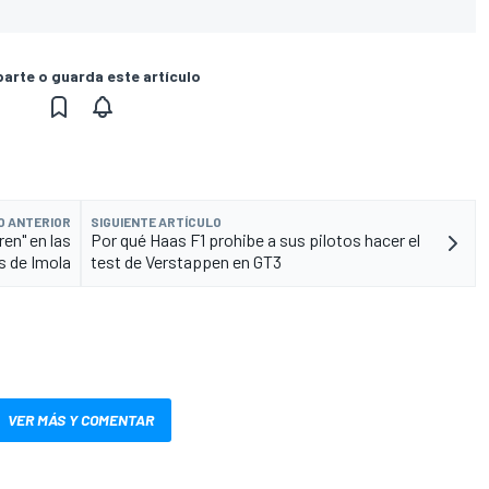
rte o guarda este artículo
O ANTERIOR
SIGUIENTE ARTÍCULO
en" en las
Por qué Haas F1 prohibe a sus pilotos hacer el
s de Imola
test de Verstappen en GT3
VER MÁS Y COMENTAR