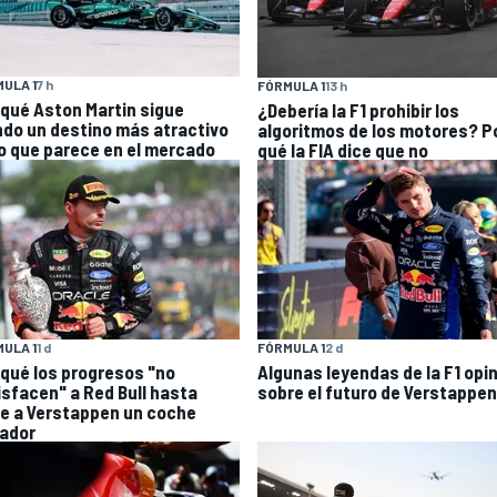
ULA 1
7 h
FÓRMULA 1
13 h
 qué Aston Martin sigue
¿Debería la F1 prohibir los
ndo un destino más atractivo
algoritmos de los motores? P
lo que parece en el mercado
qué la FIA dice que no
ULA 1
1 d
FÓRMULA 1
2 d
 qué los progresos "no
Algunas leyendas de la F1 opi
isfacen" a Red Bull hasta
sobre el futuro de Verstappen
le a Verstappen un coche
ador