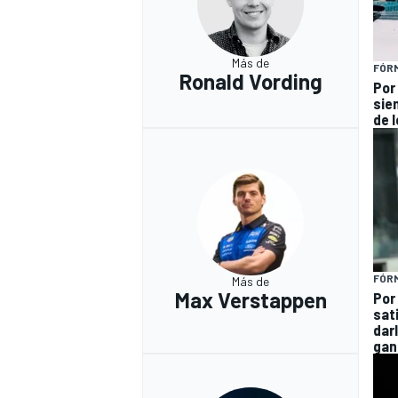
Más de
FÓRM
Ronald Vording
Por
sie
de 
FÓRM
Más de
Max Verstappen
Por
sat
dar
gan