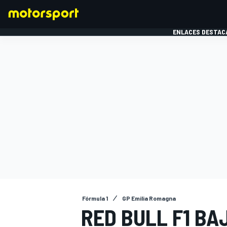
ENLACES DESTAC
FÓRMULA 1
MOTOG
Fórmula 1
GP Emilia Romagna
RED BULL F1 BA