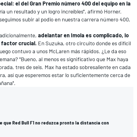
ecial: el del Gran Premio número 400 del equipo en la
ía un resultado y un logro increíbles", afirmó Horner.
conseguimos subir al podio en nuestra carrera número 400,
adicionalmente,
adelantar en Imola es complicado, lo
 factor crucial.
En Suzuka, otro circuito donde es difícil
y luego contuvo a unos McLaren más rápidos. ¿Le da eso
semana? "Bueno, al menos es significativo que Max haya
orada, tres de seis. Max ha estado sobresaliente en cada
ora, así que esperemos estar lo suficientemente cerca de
añana".
que Red Bull F1 no reduzca pronto la distancia con