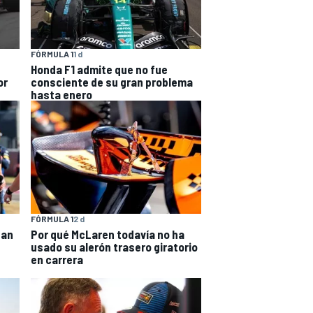
FÓRMULA 1
1 d
Honda F1 admite que no fue
or
consciente de su gran problema
hasta enero
FÓRMULA 1
2 d
nan
Por qué McLaren todavía no ha
usado su alerón trasero giratorio
en carrera