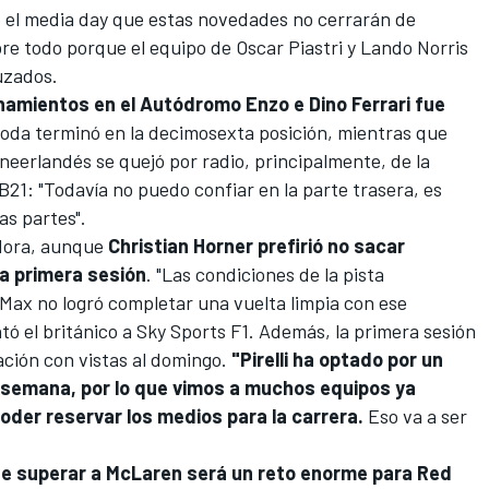
e el media day que estas novedades no cerrarán de
bre todo porque el equipo de
Oscar Piastri
y
Lando Norris
uzados.
namientos en el Autódromo Enzo e Dino Ferrari fue
noda
terminó en la decimosexta posición, mientras que
neerlandés se quejó por radio, principalmente, de la
RB21: "Todavía no puedo confiar en la parte trasera, es
as partes".
dora, aunque
Christian Horner prefirió no sacar
a primera sesión
. "Las condiciones de la pista
, Max no logró completar una vuelta limpia con ese
ó el británico a Sky Sports F1. Además, la primera sesión
ación con vistas al domingo.
"Pirelli ha optado por un
semana, por lo que vimos a muchos equipos ya
poder reservar los medios para la carrera.
Eso va a ser
e superar a McLaren será un reto enorme para Red