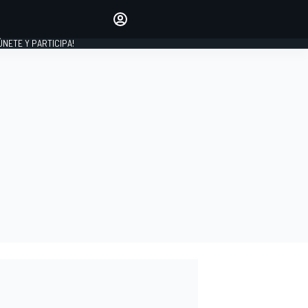
Haz que tu voz se escuche
comentando los artículos
 ÚNETE Y PARTICIPA!
INICIAR SESIÓN
EDICIÓN
ESPAÑA