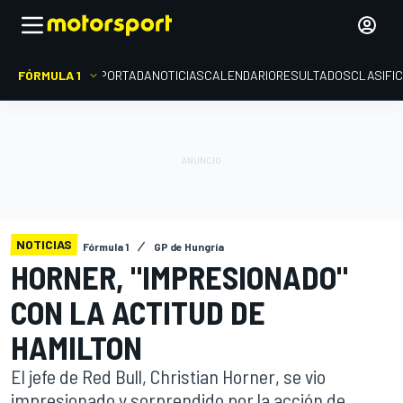
FÓRMULA 1
PORTADA
NOTICIAS
CALENDARIO
RESULTADOS
CLASIFI
NOTICIAS
Fórmula 1
GP de Hungría
HORNER, "IMPRESIONADO"
CON LA ACTITUD DE
HAMILTON
El jefe de Red Bull, Christian Horner, se vio
impresionado y sorprendido por la acción de