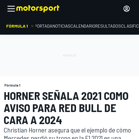
FÓRMULA 1
PORTADA
NOTICIAS
CALENDARIO
RESULTADOS
CLASIFI
Fórmula 1
HORNER SEÑALA 2021 COMO
AVISO PARA RED BULL DE
CARA A 2024
Christian Horner asegura que el ejemplo de cómo
Mercedes perdió su trono en la F1 2021 es una