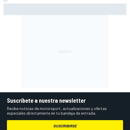
Martín: "Bezzecchi me ha impresionado por cómo está"
Suscríbete a nuestra newsletter
Recibe noticias de motorsport, actualizaciones y ofertas
especiales directamente en tu bandeja de entrada.
SUSCRIBIRSE