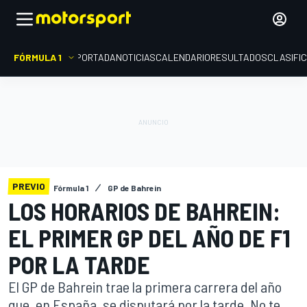
FÓRMULA 1
PORTADA
NOTICIAS
CALENDARIO
RESULTADOS
CLASIFI
PREVIO
Fórmula 1
GP de Bahrein
LOS HORARIOS DE BAHREIN:
EL PRIMER GP DEL AÑO DE F1
POR LA TARDE
El GP de Bahrein trae la primera carrera del año
que, en España, se disputará por la tarde. No te