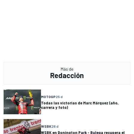
Más de
Redacción
MOTOGP
25 d
Todas las victorias de Marc Márquez (año,
carrera y foto)
WSBK
26 d
WSBK en Donington Park - Bulega recupera el