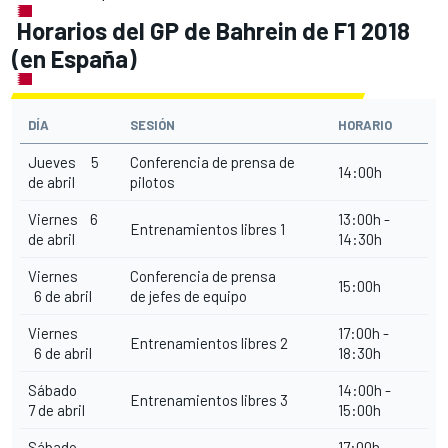
Horarios del GP de Bahrein de F1 2018
(en España)
DÍA
SESIÓN
HORARIO
Jueves 5
Conferencia de prensa de
14:00h
de abril
pilotos
Viernes 6
13:00h -
Entrenamientos libres 1
de abril
14:30h
Viernes
Conferencia de prensa
15:00h
6 de abril
de jefes de equipo
Viernes
17:00h -
Entrenamientos libres 2
6 de abril
18:30h
Sábado
14:00h -
Entrenamientos libres 3
7 de abril
15:00h
Sábado
17:00h -