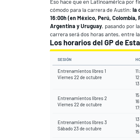
Eso hace que en Latinoamérica por fi
cómodo para la carrera de Austin:
la
16:00h (en México, Perú, Colombia,
Argentina y Uruguay
, pasando por l
carrera será dos horas antes, entre l
Los horarios del GP de Est
SESIÓN
H
Entrenamientos libres 1
11
Viernes 22 de octubre
12
MÁS CATEGORÍAS
13
15
Entrenamientos libres 2
16
Viernes 22 de octubre
17
13
Entrenamientos libres 3
14
Sábado 23 de octubre
15