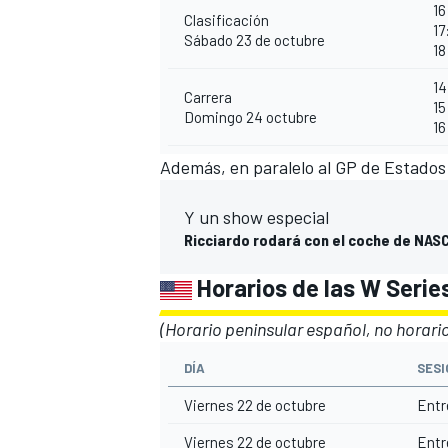
16
Clasificación
17
Sábado 23 de octubre
18
14
Carrera
15
Domingo 24 octubre
16
Además, en paralelo al GP de Estado
Y un show especial
Ricciardo rodará con el coche de NAS
Horarios de las W Serie
(Horario peninsular español, no horario
DÍA
SESI
Viernes 22 de octubre
Entr
Viernes 22 de octubre
Entr