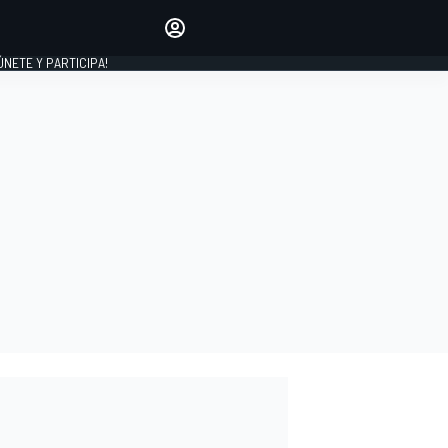
Haz que tu voz se escuche
comentando los artículos
 ÚNETE Y PARTICIPA!
INICIAR SESIÓN
EDICIÓN
ESPAÑA