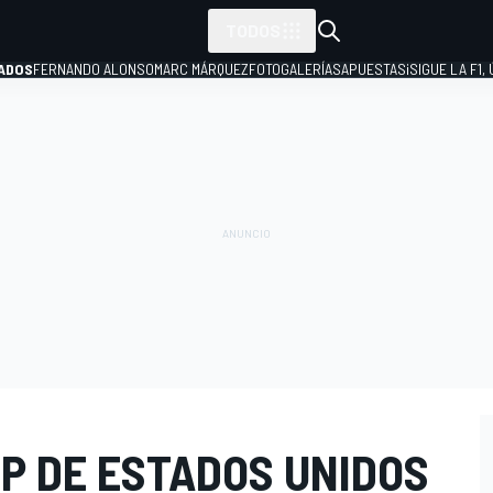
TODOS
ADOS
FERNANDO ALONSO
MARC MÁRQUEZ
FOTOGALERÍAS
APUESTAS
¡SIGUE LA F1,
P
P DE ESTADOS UNIDOS