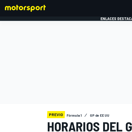
ENLACES DESTAC
FÓRMULA 1
MOTOG
PREVIO
Fórmula 1
GP de EE UU
HORARIOS DEL G