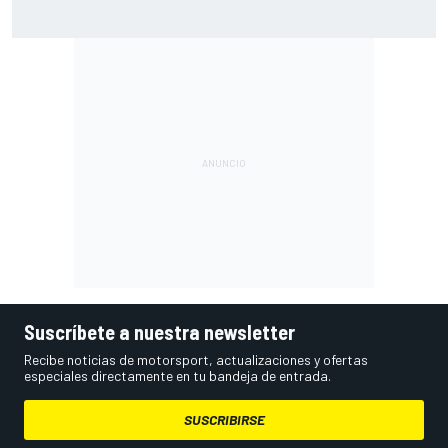
Así queda la lucha por el título del Hypercar del WEC con el
calendario revisado de 2026
Suscríbete a nuestra newsletter
Recibe noticias de motorsport, actualizaciones y ofertas
especiales directamente en tu bandeja de entrada.
SUSCRIBIRSE