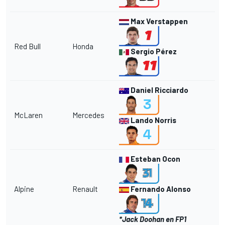
Max Verstappen
Red Bull
Honda
Sergio Pérez
Daniel Ricciardo
McLaren
Mercedes
Lando Norris
Esteban Ocon
Alpine
Renault
Fernando Alonso
*Jack Doohan en FP1