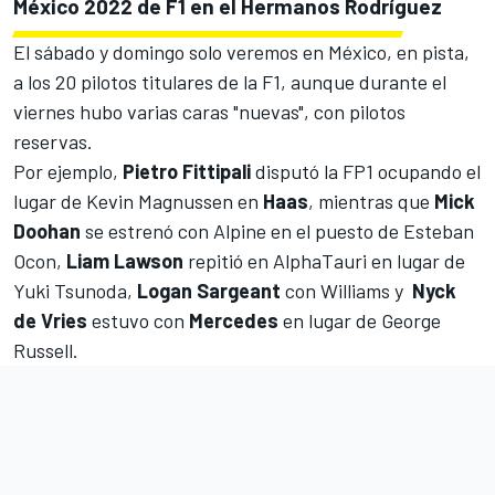
México 2022 de F1 en el Hermanos Rodríguez
El sábado y domingo solo veremos en México, en pista,
a los 20 pilotos titulares de la F1, aunque durante el
viernes hubo varias caras "nuevas", con pilotos
reservas.
Por ejemplo,
Pietro Fittipali
disputó la FP1 ocupando el
lugar de
Kevin Magnussen
en
Haas
, mientras que
Mick
Doohan
se estrenó con
Alpine
en el puesto de
Esteban
Ocon
,
Liam Lawson
repitió en
AlphaTauri
en lugar de
Yuki Tsunoda
,
Logan Sargeant
con
Williams
y
Nyck
de Vries
estuvo con
Mercedes
en lugar de
George
Russell
.