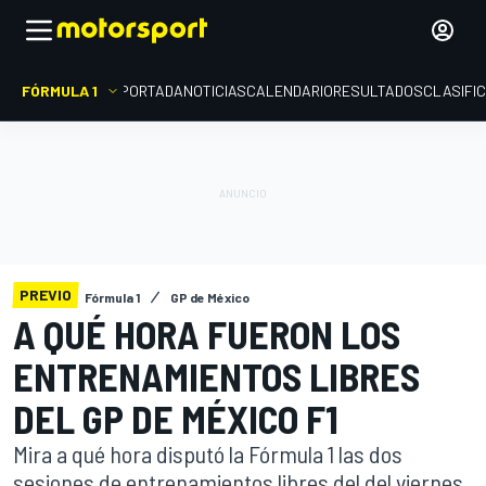
FÓRMULA 1
PORTADA
NOTICIAS
CALENDARIO
RESULTADOS
CLASIFI
PREVIO
Fórmula 1
GP de México
A QUÉ HORA FUERON LOS
ENTRENAMIENTOS LIBRES
DEL GP DE MÉXICO F1
Mira a qué hora disputó la Fórmula 1 las dos
sesiones de entrenamientos libres del del viernes