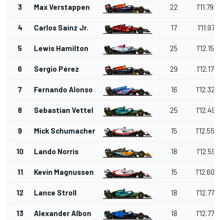
3
Max Verstappen
22
1'11.793
4
Carlos Sainz Jr.
17
1'11.971
5
Lewis Hamilton
25
1'12.156
6
Sergio Pérez
29
1'12.176
7
Fernando Alonso
16
1'12.327
8
Sebastian Vettel
25
1'12.491
9
Mick Schumacher
15
1'12.558
10
Lando Norris
18
1'12.591
11
Kevin Magnussen
15
1'12.606
12
Lance Stroll
18
1'12.773
13
Alexander Albon
18
1'12.775