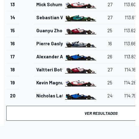
13
Mick Schumacher
27
1'13.604
14
Sebastian Vettel
27
1'13.611
15
Guanyu Zhou
25
1'13.624
16
Pierre Gasly
16
1'13.666
17
Alexander Albon
26
1'13.837
18
Valtteri Bottas
27
1'14.167
19
Kevin Magnussen
25
1'14.282
20
Nicholas Latifi
24
1'14.797
VER RESULTADOS