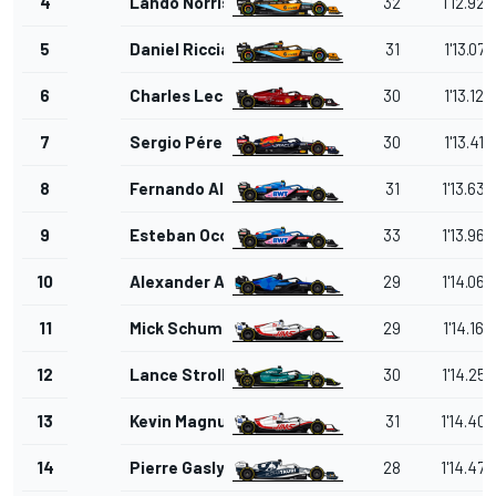
4
Lando Norris
32
1'12.929
5
Daniel Ricciardo
31
1'13.077
6
Charles Leclerc
30
1'13.127
7
Sergio Pérez
30
1'13.416
8
Fernando Alonso
31
1'13.633
9
Esteban Ocon
33
1'13.963
10
Alexander Albon
29
1'14.063
11
Mick Schumacher
29
1'14.163
12
Lance Stroll
30
1'14.257
13
Kevin Magnussen
31
1'14.405
14
Pierre Gasly
28
1'14.474