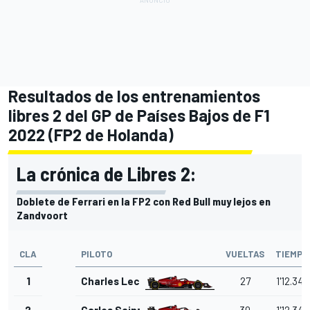
Resultados de los entrenamientos
libres 2 del GP de Países Bajos de F1
2022 (FP2 de Holanda)
La crónica de Libres 2:
Doblete de Ferrari en la FP2 con Red Bull muy lejos en
Zandvoort
CLA
PILOTO
VUELTAS
TIEMPO
1
Charles Leclerc
27
1'12.345
2
Carlos Sainz Jr.
30
1'12.349