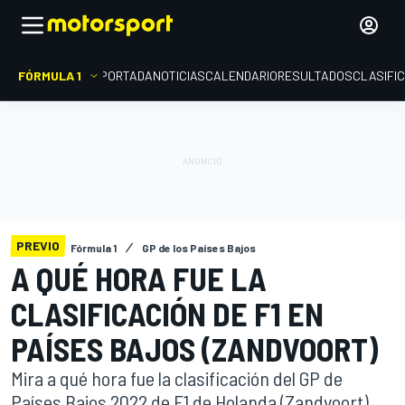
FÓRMULA 1
PORTADA
NOTICIAS
CALENDARIO
RESULTADOS
CLASIFI
PREVIO
Fórmula 1
GP de los Países Bajos
A QUÉ HORA FUE LA
CLASIFICACIÓN DE F1 EN
PAÍSES BAJOS (ZANDVOORT)
Mira a qué hora fue la clasificación del GP de
Países Bajos 2022 de F1 de Holanda (Zandvoort).