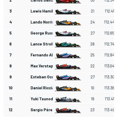
3
Lewis Hamilton
21
1'12.417
4
Lando Norris
24
1'12.448
5
George Russell
27
1'12.655
6
Lance Stroll
28
1'12.746
7
Fernando Alonso
25
1'12.848
8
Max Verstappen
22
1'13.042
9
Esteban Ocon
27
1'13.305
10
Daniel Ricciardo
10
1'13.362
11
Yuki Tsunoda
19
1'13.419
12
Sergio Pérez
23
1'13.493