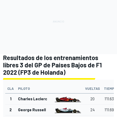
Resultados de los entrenamientos
libres 3 del GP de Países Bajos de F1
2022 (FP3 de Holanda)
CLA
PILOTO
VUELTAS
TIEMPO
1
Charles Leclerc
20
1'11.632
2
George Russell
24
1'11.698