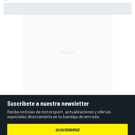
Pérez se pone nota tras su regreso a la F1: "Estoy cerca
del 10"
Suscríbete a nuestra newsletter
Recibe noticias de motorsport, actualizaciones y ofertas
especiales directamente en tu bandeja de entrada.
SUSCRIBIRSE