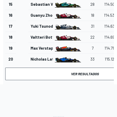
15
Sebastian Vettel
28
1'14.500
16
Guanyu Zhou
18
1'14.534
17
Yuki Tsunoda
31
1'14.630
18
Valtteri Bottas
22
1'14.695
19
Max Verstappen
7
1'14.714
20
Nicholas Latifi
33
1'15.122
VER RESULTADOS