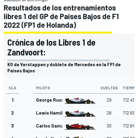
Resultados de los entrenamientos
libres 1 del GP de Países Bajos de F1
2022 (FP1 de Holanda)
Crónica de los Libres 1 de
Zandvoort:
KO de Verstappen y doblete de Mercedes en la FP1 de
Países Bajos
CLA
PILOTO
VUELTAS
TIEMPO
1
George Russell
29
1'12.455
2
Lewis Hamilton
28
1'12.695
3
Carlos Sainz Jr.
30
1'12.845