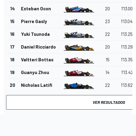
14
Esteban Ocon
20
1'13.003
15
Pierre Gasly
23
1'13.046
16
Yuki Tsunoda
22
1'13.256
17
Daniel Ricciardo
20
1'13.299
18
Valtteri Bottas
15
1'13.359
19
Guanyu Zhou
14
1'13.421
20
Nicholas Latifi
22
1'13.625
VER RESULTADOS